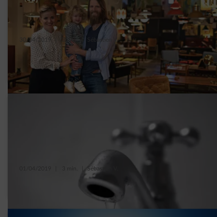
30/04/2019
|
3 min.
|
Sébastien V.
Comparez votre consommation électrique
moyenne à celle de votre voisin
01/04/2019
|
3 min.
|
Sébastien V.
Comment détecter une fuite d’eau