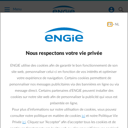
Accéder au contenu principal
normal-account-circle
search
Menu
FR
-
NL
Conseils énergie
Green & Smart Home
Conseils énergie
Nous respectons votre vie privée
4 conseils pour
ENGIE utilise des cookies afin de garantir le bon fonctionnement de son
économiser sous la
site web, personnaliser celui-ci en fonction de vos intérêts et optimiser
votre expérience de navigation. Certains cookies permettent de
douche
personnaliser nos messages publicitaires via des bannières en ligne ou via
message direct. Certains partenaires d’ENGIE peuvent installer des
cookies sur notre site web afin de personnaliser la publicité qui vous est
Sébastien V.
présentée en ligne.
05/05/2020
·
1 min
Pour plus d’informations sur notre utilisation de cookies, vous pouvez
consulter notre politique en matière de cookies
ici
et notre Politique Vie
La douche consomme moins d’eau que le bain. Oui, mais à
Privée
ici
. Cliquez sur "Accepter" afin d’accepter tous les cookies et de