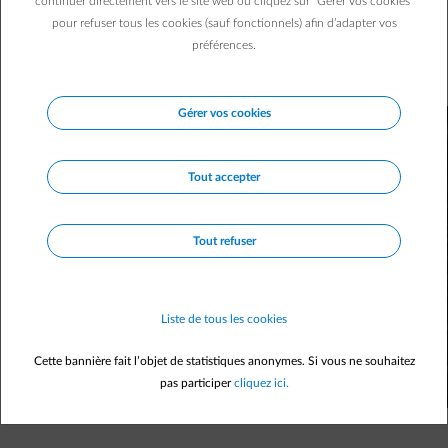
condition de ne pas y rester 10 minutes, comme vos ados
continuer directement vers le site web ou cliquez sur "Gérer vos cookies"
pour refuser tous les cookies (sauf fonctionnels) afin d’adapter vos
ou votre partenaire ! Adoptez ces 4 astuces pour réduire la
préférences.
facture d’eau et d'énergie, tout en gardant une hygiène
parfaite.
Gérer vos cookies
Tout accepter
Tout refuser
Liste de tous les cookies
Cette bannière fait l’objet de statistiques anonymes. Si vous ne souhaitez
pas participer
cliquez ici.