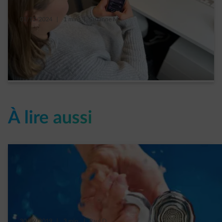
01/12/2024
|
1 min.
|
Suzanne M.
« Je l’avoue : je vérifie tous les jours ma
consommation via ma Smart App ! »
Read more
À lire aussi
30/09/2019
|
3 min.
|
Paul D.