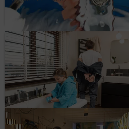
À chaque fois que vous ouvrez le robinet,
combien d’eau consommez-vous ?
09/07/2021
|
4 min.
|
Sébastien V.
10 astuces pour diminuer sa consommation
d’eau