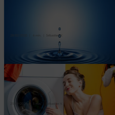
28/02/2020
|
6 min.
|
Sébastien V.
Le vrai et le faux sur notre consommation
d’eau
25/09/2023
|
5 min.
|
Sébastien V.
6 conseils pour mieux utiliser son lave-linge