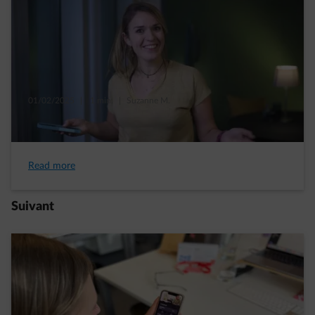
01/02/2025
|
1 min.
|
Suzanne M.
On peut agir, et pour agir, le premier pas est
de suivre sa consommation
Read more
Suivant