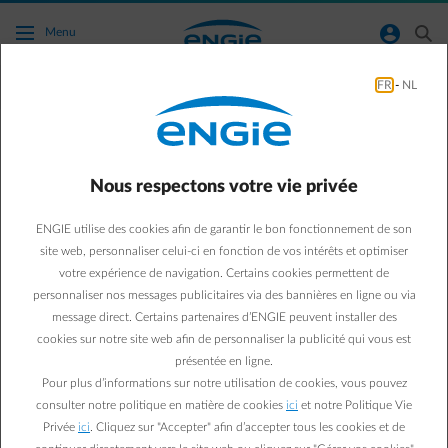
Accéder au contenu principal
normal-account-circle
search
Menu
FR
-
NL
Conseils énergie
Green & Smart Home
Conseils énergie
Nous respectons votre vie privée
Que faire avec l’eau du
ENGIE utilise des cookies afin de garantir le bon fonctionnement de son
sèche-linge ?
site web, personnaliser celui-ci en fonction de vos intérêts et optimiser
votre expérience de navigation. Certains cookies permettent de
personnaliser nos messages publicitaires via des bannières en ligne ou via
Sébastien V.
message direct. Certains partenaires d’ENGIE peuvent installer des
04/06/2019
·
4 min
cookies sur notre site web afin de personnaliser la publicité qui vous est
présentée en ligne.
Vous avez un sèche-linge à condensation et vous jetez l’eau
Pour plus d’informations sur notre utilisation de cookies, vous pouvez
du réservoir dans l’évier après chaque cycle ? Stop ! Ne
consulter notre politique en matière de cookies
ici
et notre Politique Vie
gaspillez plus cette eau, récupérez-la pour l’utiliser de
Privée
ici
. Cliquez sur "Accepter" afin d’accepter tous les cookies et de