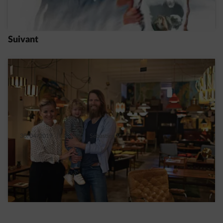
Read more
Suivant
30/04/2019
|
3 min.
|
Sébastien V.
Comparez votre consommation électrique
moyenne à celle de votre voisin
Read more