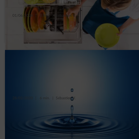
01/06/2026
|
3 min.
|
Sébastien V.
Top 5 des gestes pour consommer malin
avec son lave-vaisselle
28/02/2020
|
6 min.
|
Sébastien V.
Le vrai et le faux sur notre consommation
d’eau