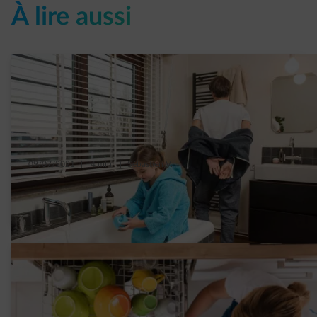
À lire aussi
09/07/2021
|
4 min.
|
Sébastien V.
10 astuces pour diminuer sa consommation
d’eau