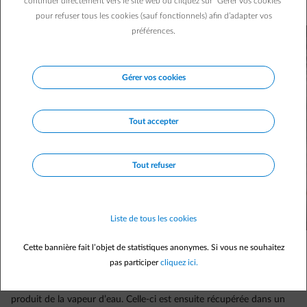
continuer directement vers le site web ou cliquez sur "Gérer vos cookies"
multiples façons.
pour refuser tous les cookies (sauf fonctionnels) afin d’adapter vos
préférences.
Gérer vos cookies
Tout accepter
Tout refuser
Liste de tous les cookies
Cette bannière fait l’objet de statistiques anonymes. Si vous ne souhaitez
pas participer
cliquez ici.
Pour absorber l’humidité des vêtements, le sèche-linge chauffe et
produit de la vapeur d’eau. Celle-ci est ensuite récupérée dans un