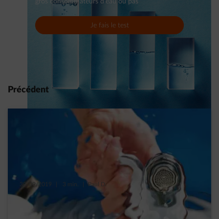
gros consommateurs d’eau ou pas
Je fais le test
Précédent
30/09/2019
|
3 min.
|
Paul D.
À chaque fois que vous ouvrez le robinet,
combien d’eau consommez-vous ?