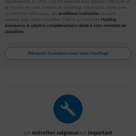
régulièrement. En effet, cela est essentiel pour garantir l'efficacité et
la sécurité de votre système de chauffage. Cependant, même avec
un entretien méticuleux, des
problèmes inattendus
peuvent
survenir avec votre chaudière. C'est là qu'intervient
Heating
Assistance, la solution complémentaire idéale à votre entretien de
chaudière
.
Découvrir l'assistance pour votre chauffage
wrench
Un
entretien soigneux
est
important