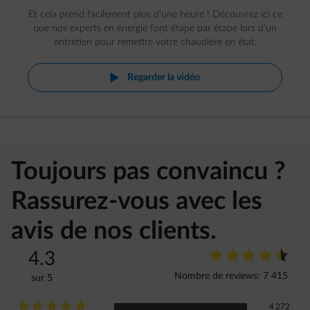
Et cela prend facilement plus d'une heure ! Découvrez ici ce
que nos experts en énergie font étape par étape lors d'un
entretien pour remettre votre chaudière en état.
vid-play
Regarder la vidéo
Toujours pas convaincu ?
Rassurez-vous avec les
avis de nos clients.
star-rating
star-rating
star-rating
star-rating
star-rating
star-rating
4.3
Note 
Nombre de reviews: 7 415
sur 5
star-rating
star-rating
star-rating
star-rating
star-rating
Note : 5 sur 5
4 272