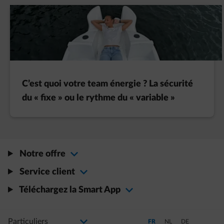
C’est quoi votre team énergie ? La sécurité
du « fixe » ou le rythme du « variable »
Notre offre
Service client
Téléchargez la Smart App
Sélectionnez votre profil
La modification de la sélection permettra d'accéder à une nouvelle page
Passer en Français (Langue a
Passer en Néerlandais
Passer en Allem
FR
NL
DE