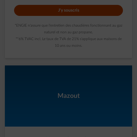
J'y souscris
*ENGIE n'assure que l'entretien des chaudières fonctionnant au gaz
naturel et non au gaz propane.
**6% TVAC incl. Le taux de TVA de 21% s'applique aux maisons de
10 ans ou moins.
Mazout