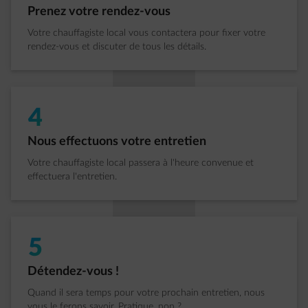
Étape 3 sur 5:
Prenez votre rendez-vous
Votre chauffagiste local vous contactera pour fixer votre
rendez-vous et discuter de tous les détails.
4
Étape 4 sur 5:
Nous effectuons votre entretien
Votre chauffagiste local passera à l'heure convenue et
effectuera l'entretien.
5
Étape 5 sur 5:
Détendez-vous !
Quand il sera temps pour votre prochain entretien, nous
vous le ferons savoir. Pratique, non ?