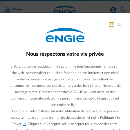
Accéder au contenu principal
normal-account-circle
search
Menu
FR
-
NL
Entretien
Nous respectons votre vie privée
ENGIE utilise des cookies afin de garantir le bon fonctionnement de son
Un entretien annuel, en toute
site web, personnaliser celui-ci en fonction de vos intérêts et optimiser
conformité
votre expérience de navigation. Certains cookies permettent de
ENGIE prend soin de votre chaudière pour
personnaliser nos messages publicitaires via des bannières en ligne ou via
message direct. Certains partenaires d’ENGIE peuvent installer des
une sécurité et une efficacité optimales
cookies sur notre site web afin de personnaliser la publicité qui vous est
présentée en ligne.
Demander un contrat d’entretien
Pour plus d’informations sur notre utilisation de cookies, vous pouvez
consulter notre politique en matière de cookies
ici
et notre Politique Vie
Privée
ici
. Cliquez sur "Accepter" afin d’accepter tous les cookies et de