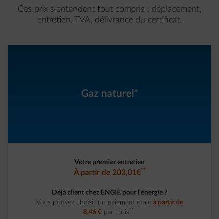
Ces prix s'entendent tout compris : déplacement,
entretien, TVA, délivrance du certificat.
Gaz naturel*
Votre premier entretien
**
À partir de 203,01€
Déjà client chez ENGIE pour l'énergie ?
Vous pouvez choisir un paiement étalé
à partir de
**
8,46 €
par mois