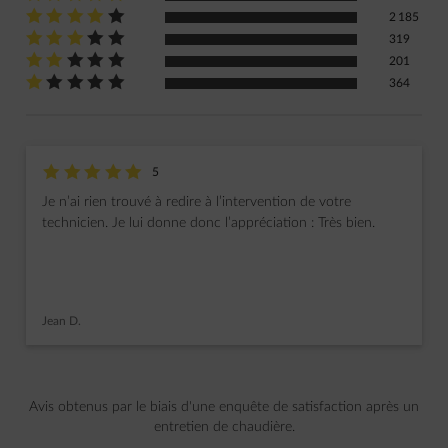
star-rating
star-rating
star-rating
star-rating
star-rating
Note : 4 sur 5
2 185
star-rating
star-rating
star-rating
star-rating
star-rating
Note : 3 sur 5
319
star-rating
star-rating
star-rating
star-rating
star-rating
Note : 2 sur 5
201
star-rating
star-rating
star-rating
star-rating
star-rating
Note : 1 sur 5
364
star-rating
star-rating
star-rating
star-rating
star-rating
Note : 5 sur 5
5
Je n’ai rien trouvé à redire à l’intervention de votre
technicien. Je lui donne donc l’appréciation : Très bien.
Jean D.
diapositive 1 sur 16
Avis obtenus par le biais d'une enquête de satisfaction après un
entretien de chaudière.