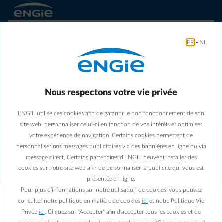
FR
-
NL
Nous respectons votre vie privée
ENGIE utilise des cookies afin de garantir le bon fonctionnement de son
Une erreur de connexion est
site web, personnaliser celui-ci en fonction de vos intérêts et optimiser
survenue. Veuillez vérifier votre
votre expérience de navigation. Certains cookies permettent de
connexion internet et réessayer.
personnaliser nos messages publicitaires via des bannières en ligne ou via
message direct. Certains partenaires d’ENGIE peuvent installer des
cookies sur notre site web afin de personnaliser la publicité qui vous est
Notre équipe a été informée de cette erreur. Notez
présentée en ligne.
cet identifiant : BYZM-7627. Communiquez-le au
Pour plus d’informations sur notre utilisation de cookies, vous pouvez
support si le problème persiste.
consulter notre politique en matière de cookies
ici
et notre Politique Vie
Privée
ici
. Cliquez sur "Accepter" afin d’accepter tous les cookies et de