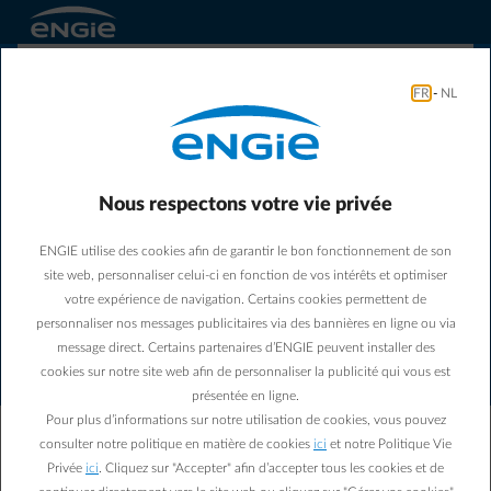
FR
-
NL
Nous respectons votre vie privée
ENGIE utilise des cookies afin de garantir le bon fonctionnement de son
Une erreur de connexion est
site web, personnaliser celui-ci en fonction de vos intérêts et optimiser
survenue. Veuillez vérifier votre
votre expérience de navigation. Certains cookies permettent de
connexion internet et réessayer.
personnaliser nos messages publicitaires via des bannières en ligne ou via
message direct. Certains partenaires d’ENGIE peuvent installer des
cookies sur notre site web afin de personnaliser la publicité qui vous est
Notre équipe a été informée de cette erreur. Notez
présentée en ligne.
cet identifiant : SFVQ-6213. Communiquez-le au
Pour plus d’informations sur notre utilisation de cookies, vous pouvez
support si le problème persiste.
consulter notre politique en matière de cookies
ici
et notre Politique Vie
Privée
ici
. Cliquez sur "Accepter" afin d’accepter tous les cookies et de