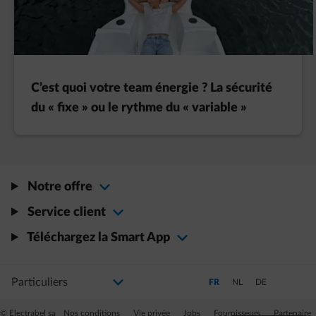
C’est quoi votre team énergie ? La sécurité
du « fixe » ou le rythme du « variable »
Notre offre
Service client
Téléchargez la Smart App
Sélectionnez votre profil
La modification de la sélection permettra d'accéder à une nouvelle page
Passer en Français (Langue a
Passer en Néerlandais
Passer en Allem
FR
NL
DE
© Electrabel sa
Nos conditions
Vie privée
Jobs
Fournisseurs
Partenaire