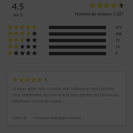
star-rating
star-rating
star-rating
star-rating
star-rating
star-rating
4.5
Note 
Nombre de reviews: 1.227
sur 5
star-rating
star-rating
star-rating
star-rating
star-rating
Note : 5 sur 5
674
star-rating
star-rating
star-rating
star-rating
star-rating
Note : 4 sur 5
308
star-rating
star-rating
star-rating
star-rating
star-rating
Note : 3 sur 5
72
star-rating
star-rating
star-rating
star-rating
star-rating
Note : 2 sur 5
15
star-rating
star-rating
star-rating
star-rating
star-rating
Note : 1 sur 5
9
star-rating
star-rating
star-rating
star-rating
star-rating
Note : 5 sur 5
5
Je peux gérer mon compte, mes indexes et mes factures
tout simplement de chez moi et sans perdre des heures au
téléphone en cas de soucis.
Julien, B.
(compteur analogique, 42 ans)