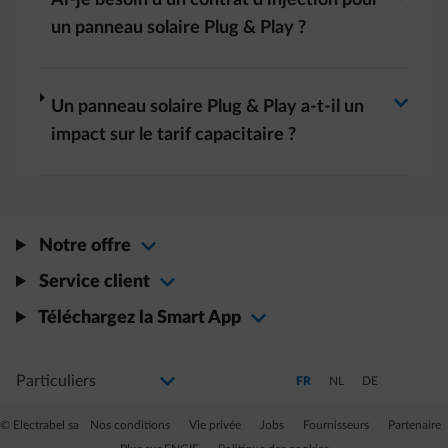
Basculer la réponse
Ai-je besoin d'un contrat d'injection pour
un panneau solaire Plug & Play ?
Basculer la réponse
arrow-right
Un panneau solaire Plug & Play a-t-il un
impact sur le tarif capacitaire ?
Notre offre
Service client
Téléchargez la Smart App
Sélectionnez votre profil
La modification de la sélection permettra d'accéder à une nouvelle page
Passer en Français (Langue a
Passer en Néerlandais
Passer en Allem
FR
NL
DE
© Electrabel sa
Nos conditions
Vie privée
Jobs
Fournisseurs
Partenaire