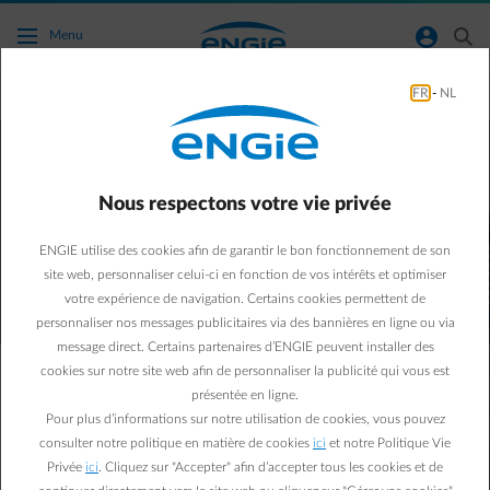
Accéder au contenu principal
normal-account-circle
search
Menu
FR
-
NL
Conseils panneaux solaires
Faites des économies d'énergie grâce aux
panneaux solaires
Nous respectons votre vie privée
Vous voulez savoir si votre toit est adapté pour des
panneaux solaires ?
ENGIE utilise des cookies afin de garantir le bon fonctionnement de son
Faites le test ici
site web, personnaliser celui-ci en fonction de vos intérêts et optimiser
votre expérience de navigation. Certains cookies permettent de
personnaliser nos messages publicitaires via des bannières en ligne ou via
message direct. Certains partenaires d’ENGIE peuvent installer des
cookies sur notre site web afin de personnaliser la publicité qui vous est
À quel stade de votre projet
présentée en ligne.
vous situez-vous ?
Pour plus d’informations sur notre utilisation de cookies, vous pouvez
consulter notre politique en matière de cookies
ici
et notre Politique Vie
Privée
ici
. Cliquez sur "Accepter" afin d’accepter tous les cookies et de
material-filter-list
Je me renseigne