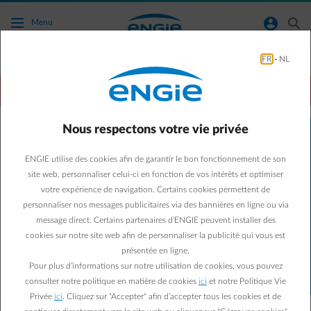
Accéder au contenu principal
normal-account-circle
search
Menu
FR
-
NL
Empower Flextime
trophy
Produit de l’Année 2026
Économisez facilement avec les
Nous respectons votre vie privée
nouvelles heures
ENGIE utilise des cookies afin de garantir le bon fonctionnement de son
SUPER-CREUSES d’Empower
site web, personnaliser celui-ci en fonction de vos intérêts et optimiser
votre expérience de navigation. Certains cookies permettent de
Flextime !
personnaliser nos messages publicitaires via des bannières en ligne ou via
message direct. Certains partenaires d’ENGIE peuvent installer des
cookies sur notre site web afin de personnaliser la publicité qui vous est
Calculez mon prix
présentée en ligne.
Pour plus d’informations sur notre utilisation de cookies, vous pouvez
consulter notre politique en matière de cookies
ici
et notre Politique Vie
Privée
ici
. Cliquez sur "Accepter" afin d’accepter tous les cookies et de