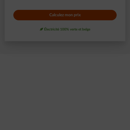
Calculez mon prix
leaf
Électricité 100% verte et belge