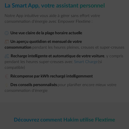
La Smart App, votre assistant personnel​​
Notre App intuitive vous aide à gérer sans effort votre
consommation d'énergie avec Empower Flextime :
element-clock
Une vue claire de la plage horaire actuelle​
element-calendar
Un aperçu quotidien et mensuel de votre
consommation
pendant les heures pleines, creuses et super-creuses
element-charge-car
Recharge intelligente et automatique de votre voiture
, y compris
pendant les heures super-creuses avec
Smart Charge
(si
compatible)
euro
Récompense par kWh rechargé intelligemment
element-lit-lightbulb
Des conseils personnalisés
pour planifier encore mieux votre
consommation d'énergie
Découvrez comment Hakim utilise Flextime