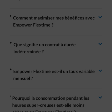
Basculer la réponse
Basculer la réponse
arrow-right
Comment maximiser mes bénéfices avec
Empower Flextime ?
Basculer la réponse
arrow-right
Que signifie un contrat à durée
indéterminée ?
Basculer la réponse
arrow-right
Empower Flextime est-il un taux variable
mensuel ?
Basculer la réponse
arrow-right
Pourquoi la consommation pendant les
heures super-creuses est-elle moins