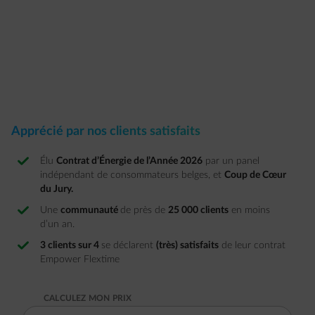
Apprécié par nos clients satisfaits
Élu
Contrat d’Énergie de l’Année 2026
par un panel
indépendant de consommateurs belges, et
Coup de Cœur
du Jury.
Une
communauté
de près de
25 000 clients
en moins
d’un an.
3 clients sur 4
se déclarent
(très) satisfaits
de leur contrat
Empower Flextime​ ​
CALCULEZ MON PRIX
COMMENCEZ À SAISIR UN CODE POSTAL OU UNE VILLE. UTILISE