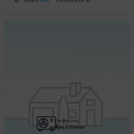
Jusqu’à
100 €***
d’économie par an.
Familles avec​
pompe à chaleur​