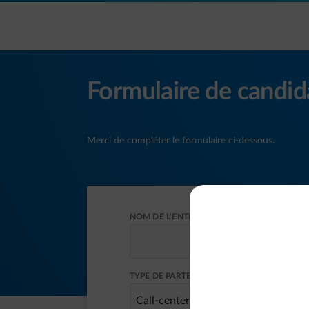
Accéder au contenu principal
Formulaire de candid
Merci de compléter le formulaire ci-dessous.
NOM DE L'ENTREPRISE *
TYPE DE PARTENARIAT
Call-center