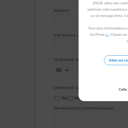
ENGIE utilise des cooki
optimiser votre expérience 
PRÉNOM *
ou via message direct. Ce
Pour plus d’informations s
Vie Privée
ici
. Cliquez sur
SITE WEB DE LA COMPAGNIE
c
TÉLÉPHONE OU GSM *
Gérer vos co
BE
EXPÉRIENCE DANS LE MARCHÉ DE L'ÉNERGI
Cette 
Oui
Non
INFORMATIONS SUPPLÉMENTAIRES