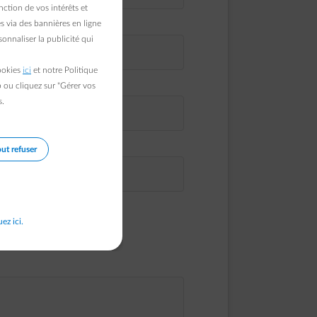
ction de vos intérêts et
s via des bannières en ligne
onnaliser la publicité qui
cookies
ici
et notre Politique
b ou cliquez sur "Gérer vos
s.
ut refuser
uez ici.