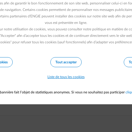
es afin de garantir le bon fonctionnement de son site web, personnaliser celui-ci en fon
de navigation. Certains cookies permettent de personnaliser nos messages publicitaire
NOM *
rtains partenaires d’ENGIE peuvent installer des cookies sur notre site web afin de pers
vous est présentée en ligne.
ur notre utilisation de cookies, vous pouvez consulter notre politique en matière de 
 "Accepter" afin d’accepter tous les cookies et de continuer directement vers le site we
E-MAIL *
ookies" pour refuser tous les cookies (sauf fonctionnels) afin d’adapter vos préférence
NOMBRE D'EMPLOYÉS
okies
Tout accepter
To
Liste de tous les cookies
E
bannière fait l’objet de statistiques anonymes. Si vous ne souhaitez pas participer
cliq