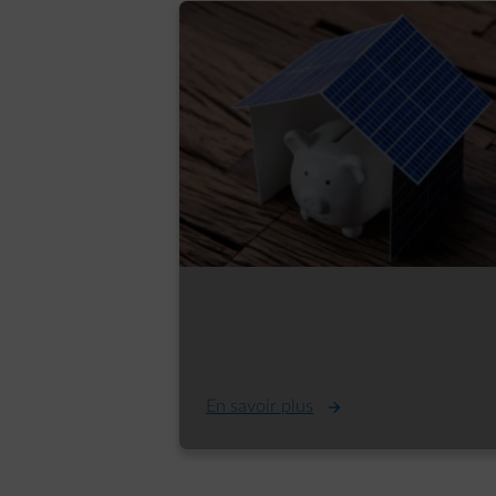
Comment utiliser au maximum
votre production d’énergie
solaire ?
En savoir plus
diapositive 1 sur 3