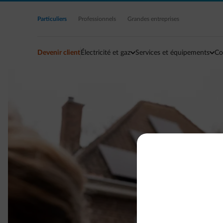
Accéder au contenu principal
Particuliers
Professionnels
Grandes entreprises
Devenir client
Électricité et gaz
Services et équipements
Co