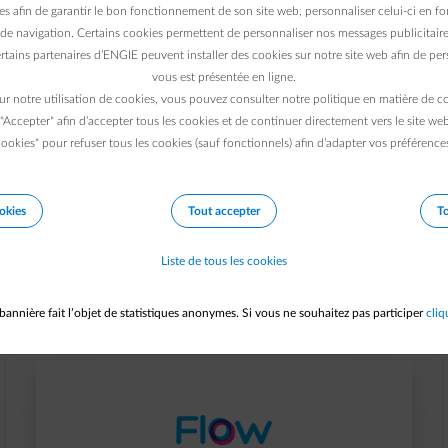
es afin de garantir le bon fonctionnement de son site web, personnaliser celui-ci en fon
Dans ce système,
de navigation. Certains cookies permettent de personnaliser nos messages publicitaire
rtains partenaires d’ENGIE peuvent installer des cookies sur notre site web afin de pers
vous est présentée en ligne.
Chez ENGIE, vous bénéfi
ur notre utilisation de cookies, vous pouvez consulter notre politique en matière de 
 "Accepter" afin d’accepter tous les cookies et de continuer directement vers le site we
ookies" pour refuser tous les cookies (sauf fonctionnels) afin d’adapter vos préférence
okies
Tout accepter
To
Pas encore client ENGIE ?
Liste de tous les cookies
nt ENGIE et bénéficiez d’un excellent tarif pour vot
bannière fait l’objet de statistiques anonymes. Si vous ne souhaitez pas participer
cliq
nère votre injection jusqu'à
5,948c€/kWh, un excellent tarif e