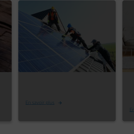
Tarif d’injection : distinguer le vrai
B
du faux
p
m
En savoir plus
En