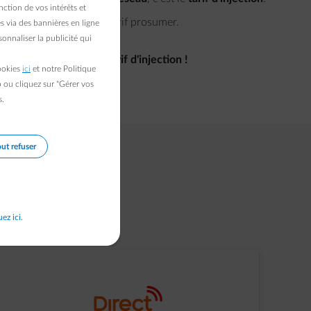
ction de vos intérêts et
 vous ne payez pas de tarif prosumer.
s via des bannières en ligne
onnaliser la publicité qui
ciez d'un excellent tarif d'injection !
cookies
ici
et notre Politique
b ou cliquez sur "Gérer vos
s.
ut refuser
re injection.
uez ici.
n Belgique*
.