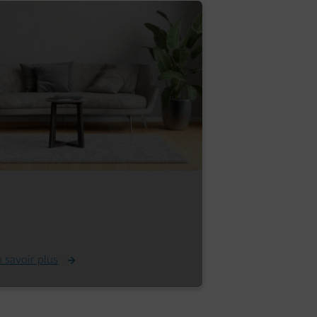
atterie domestique : 3 minutes
our comprendre comment ça
arche !
 savoir plus