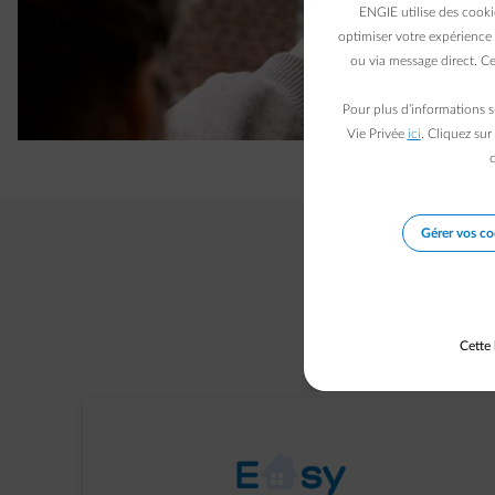
ENGIE utilise des cooki
optimiser votre expérience 
ou via message direct. Ce
Pour plus d’informations s
Vie Privée
ici
. Cliquez sur
c
Gérer vos co
Devenez clie
Cette 
ENGIE rému