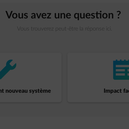
Vous avez une question ?
Vous trouverez peut-être la réponse ici.
pulse-wrench
impulse-invo
nt nouveau système
Impact fa