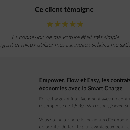
Ce client témoigne ​
star-fill
star-fill
star-fill
star-fill
star-fill
"La connexion de ma voiture était très simple.
argent et mieux utiliser mes panneaux solaires​ me satis
Empower, Flow et Easy, les contrat
économies avec la Smart Charge
En rechargeant intelligemment avec un contr
récompense de 1,5c€/kWh rechargé avec Sm
Vous souhaitez faire le maximum d’économie
de profiter du tarif le plus avantageux pour l