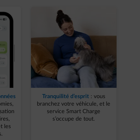
onnées
Tranquilité d’esprit
: vous
omies,
branchez votre véhicule, et le
sation
service Smart Charge
res,
s’occupe de tout.​
t les
 ​