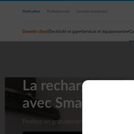
Accéder au contenu principal
Particuliers
Professionnels
Grandes entreprises
Devenir client
Électricité et gaz
Services et équipements
Co
La recharge intel
avec Smart Char
Profitez-en gratuitement dans la
Smart App