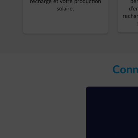
recharge et votre production
bén
solaire.​
d’e
rechar
Conne