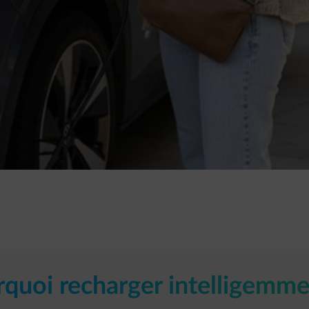
uitter votre domicile chaque jour.​
ment pour vous, en fonction de votre contrat
echargeons aux moments les plus avantageux
quoi recharger intelligemmen