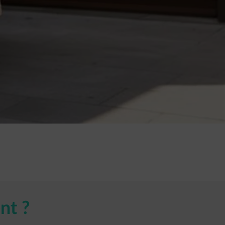
t ? ​