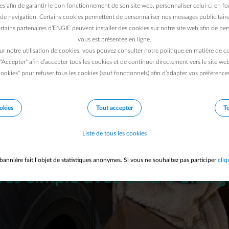
es afin de garantir le bon fonctionnement de son site web, personnaliser celui-ci en fon
de navigation. Certains cookies permettent de personnaliser nos messages publicitaire
rtains partenaires d’ENGIE peuvent installer des cookies sur notre site web afin de pers
vous est présentée en ligne.
ur notre utilisation de cookies, vous pouvez consulter notre politique en matière de 
 "Accepter" afin d’accepter tous les cookies et de continuer directement vers le site we
ookies" pour refuser tous les cookies (sauf fonctionnels) afin d’adapter vos préférence
okies
Tout accepter
To
harge intelligente de votre v
Liste de tous les cookies
électrique ou plugin hybride 
bannière fait l’objet de statistiques anonymes. Si vous ne souhaitez pas participer
cliq
rès simple avec Smart Charge