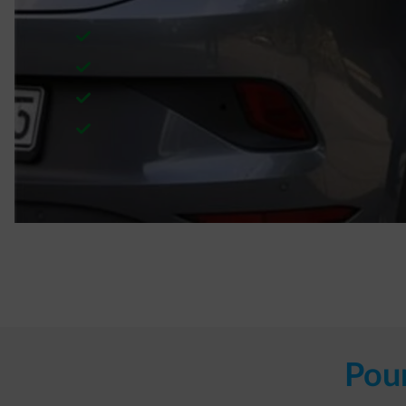
Branchez votre véhicule. ​
Entrez dans l’App l’heure à laquelle vous devez q
Entrez le niveau de batterie désiré.​
Nous rechargeons votre véhicule au meilleur mo
d’énergie et situation. ​
Vous ne vous préoccupez plus. Restez serein, nous r
pour vous.​
Pour