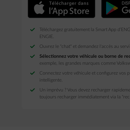
Téléchargez gratuitement la Smart App d’ENGI
ENGIE. ​
Ouvrez le "chat" et demandez l'accès au serv
Sélectionnez votre véhicule ou borne de rech
exemple, les grandes marques comme Volkswa
Connectez votre véhicule et configurez vos p
intelligente.​
Un imprévu ? Vous devez recharger rapideme
toujours recharger immédiatement via la "rech