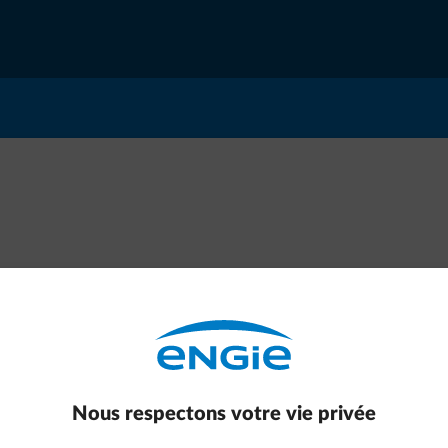
Une erreur de connexion est
Nous respectons votre vie privée
survenue. Veuillez vérifier