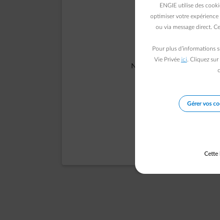
ENGIE utilise des cooki
optimiser votre expérience 
ou via message direct. Ce
Pour plus d’informations s
Vie Privée
ici
. Cliquez sur
Notre équipe a été informée d
c
Gérer vos co
Cette 