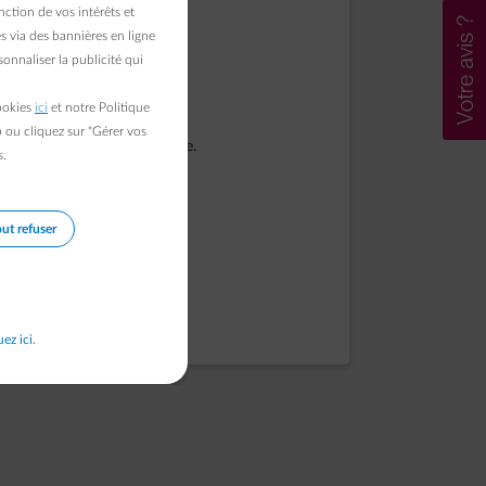
ction de vos intérêts et
s via des bannières en ligne
onnaliser la publicité qui
cookies
ici
et notre Politique
b ou cliquez sur "Gérer vos
pport si le problème persiste.
s.
ut refuser
uez ici.