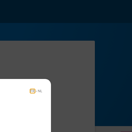
FR
-
NL