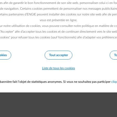
es afin de garantir le bon fonctionnement de son site web, personnaliser celui-ci en fon
votre connexion internet et
de navigation. Certains cookies permettent de personnaliser nos messages publicitaire
rtains partenaires d’ENGIE peuvent installer des cookies sur notre site web afin de pers
réessayer.
vous est présentée en ligne.
ur notre utilisation de cookies, vous pouvez consulter notre politique en matière de 
 "Accepter" afin d’accepter tous les cookies et de continuer directement vers le site we
e cette erreur. Notez cet identifiant : LLAH-2769. Communiquez-le au su
ookies" pour refuser tous les cookies (sauf fonctionnels) afin d’adapter vos préférence
Vers la page d'accueil
okies
Tout accepter
To
Liste de tous les cookies
bannière fait l’objet de statistiques anonymes. Si vous ne souhaitez pas participer
cliq