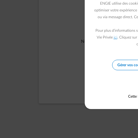
ENGIE utilise des cooki
optimiser votre expérience 
ou via message direct. Ce
Pour plus d’informations s
Vie Privée
ici
. Cliquez sur
Notre équipe a été informée d
c
Gérer vos co
Cette 