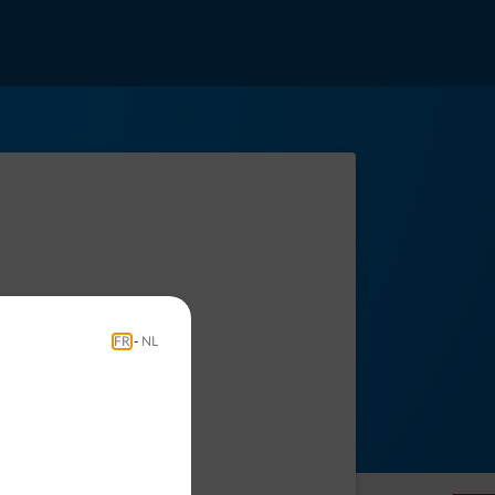
FR
-
NL