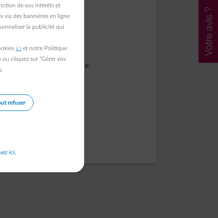
ction de vos intérêts et
s via des bannières en ligne
onnaliser la publicité qui
cookies
ici
et notre Politique
b ou cliquez sur "Gérer vos
pport si le problème persiste.
s.
ut refuser
uez ici.