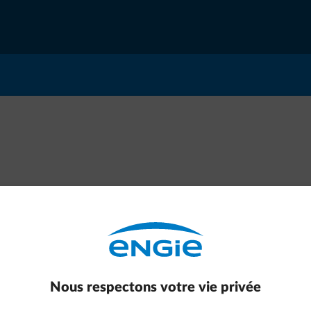
Une erreur de connexion est
Nous respectons votre vie privée
survenue. Veuillez vérifier