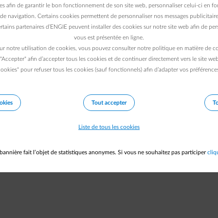
es afin de garantir le bon fonctionnement de son site web, personnaliser celui-ci en fon
votre connexion internet et
de navigation. Certains cookies permettent de personnaliser nos messages publicitaire
rtains partenaires d’ENGIE peuvent installer des cookies sur notre site web afin de pers
réessayer.
vous est présentée en ligne.
ur notre utilisation de cookies, vous pouvez consulter notre politique en matière de 
 "Accepter" afin d’accepter tous les cookies et de continuer directement vers le site we
e cette erreur. Notez cet identifiant : QHQC-7629. Communiquez-le au su
ookies" pour refuser tous les cookies (sauf fonctionnels) afin d’adapter vos préférence
Vers la page d'accueil
okies
Tout accepter
To
Liste de tous les cookies
bannière fait l’objet de statistiques anonymes. Si vous ne souhaitez pas participer
cliq