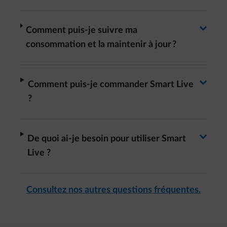
Basculer la réponse
Basculer la réponse
arrow-right
Comment puis-je suivre ma
consommation et la maintenir à jour ?
Basculer la réponse
arrow-right
​Comment puis-je commander Smart Live
?
Basculer la réponse
arrow-right
De quoi ai-je besoin pour utiliser Smart
Live ?
Consultez nos autres questions fréquentes.