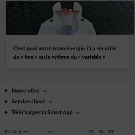
C’est quoi votre team énergie ? La sécurité
du « fixe » ou le rythme du « variable »
Notre offre
Service client
Téléchargez la Smart App
Sélectionnez votre profil
La modification de la sélection permettra d'accéder à une nouvelle page
Passer en Français (Langue a
Passer en Néerlandais
Passer en Allem
FR
NL
DE