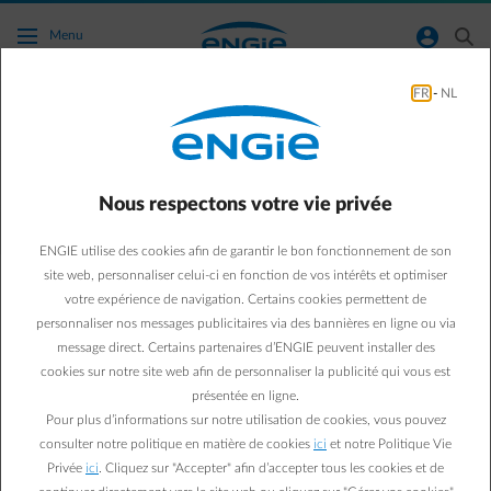
Accéder au contenu principal
normal-account-circle
search
Menu
FR
-
NL
Comment connecter mon compteur digital
au Smart App?
Nous respectons votre vie privée
Aller à la page contact
arrow-left
ENGIE utilise des cookies afin de garantir le bon fonctionnement de son
Comment connecter mon compteur numérique à
site web, personnaliser celui-ci en fonction de vos intérêts et optimiser
l’application ENGIE Smart ?
votre expérience de navigation. Certains cookies permettent de
personnaliser nos messages publicitaires via des bannières en ligne ou via
Vous pouvez connecter votre compteur numérique via
message direct. Certains partenaires d’ENGIE peuvent installer des
l’application ENGIE Smart et le portail Fluvius. Le lien vers
cookies sur notre site web afin de personnaliser la publicité qui vous est
Fluvius dans l’application contient automatiquement toutes les
informations nécessaires.
présentée en ligne.
Pour plus d’informations sur notre utilisation de cookies, vous pouvez
Étape 1 – Dans l’application ENGIE Smart
consulter notre politique en matière de cookies
ici
et notre Politique Vie
Ouvrez le menu via l’icône composée de trois carrés et d’un
Privée
ici
. Cliquez sur "Accepter" afin d’accepter tous les cookies et de
signe plus en bas de l’écran.