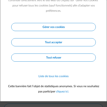
continuer directement vers le site web ou cliquez sur "Gérer vos cookies"
pour refuser tous les cookies (sauf fonctionnels) afin d’adapter vos
préférences.
Filtrez les questions par thème.
Gérer vos cookies
Tous les thèmes
Tout accepter
Contrat
Tout refuser
Actualité
Acompte
Liste de tous les cookies
Tarif capacitaire
Cette bannière fait l’objet de statistiques anonymes. Si vous ne souhaitez
pas participer
cliquez ici.
Décompte