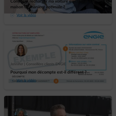
Comment recharger ma voiture électrique à la
maison de manière optimale ?
arrow-play-fwd
Voir la vidéo
Jennifer | Conseillère clients ENGIE
Pourquoi mon décompte est-il différent ?
arrow-play-fwd
Voir la vidéo