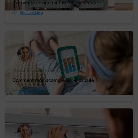
d'acompte et une facture de décompte ?
arrow-play-fwd
Voir la vidéo
Olivia | Conseillère clients ENGIE
Comment mon acompte est-il calculé ?
arrow-play-fwd
Voir la vidéo