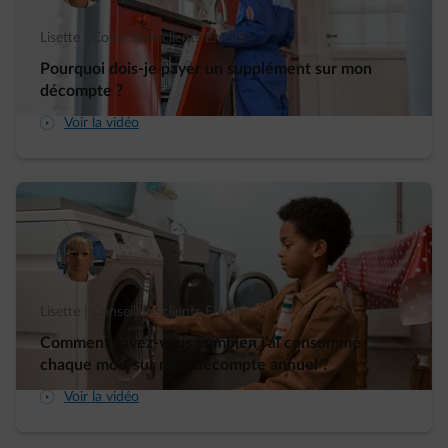
Lisette | Conseillère clients ENGIE
Pourquoi dois-je payer un supplément sur mon
décompte ?
arrow-play-fwd
Voir la vidéo
Lisette | Conseillère clients ENGIE
Comment savez-vous combien j'ai consommé
chaque mois sur mon décompte annuel ?
arrow-play-fwd
Voir la vidéo