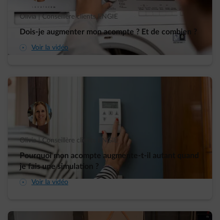
Olivia | Conseillère clients ENGIE
Dois-je augmenter mon acompte ? Et de combien ?
arrow-play-fwd
Voir la vidéo
Olivia | Conseillère clients ENGIE
Pourquoi mon acompte augmente-t-il autant quand
je fais une simulation ?
arrow-play-fwd
Voir la vidéo