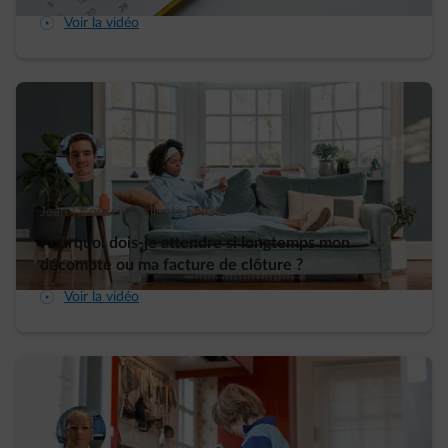
arrow-play-fwd
Voir la vidéo
Jean | Conseiller clients ENGIE
Pourquoi dois-je attendre si longtemps mon
décompte ou ma facture de clôture ?
arrow-play-fwd
Voir la vidéo