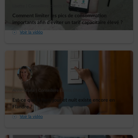
Lisette | Conseillère clients ENGIE
Comment limiter les pics de consommation
importants afin d’éviter un tarif capacitaire élevé ?
arrow-play-fwd
Voir la vidéo
Anne-Maria | Conseillère clients ENGIE
Est-ce que le tarif jour et nuit existe encore en
Flandre ?
arrow-play-fwd
Voir la vidéo