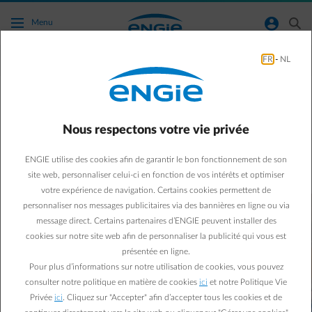
Accéder au contenu principal
normal-account-circle
search
Menu
FR
-
NL
Une réponse à vos questions sur l'énergie
Avez-vous une question sur l'énergie ?
Nous respectons votre vie privée
Nos collaborateurs vous répondent avec plaisir. Découvrez ici les
réponses en courtes vidéos.
ENGIE utilise des cookies afin de garantir le bon fonctionnement de son
site web, personnaliser celui-ci en fonction de vos intérêts et optimiser
votre expérience de navigation. Certains cookies permettent de
personnaliser nos messages publicitaires via des bannières en ligne ou via
message direct. Certains partenaires d’ENGIE peuvent installer des
cookies sur notre site web afin de personnaliser la publicité qui vous est
présentée en ligne.
Pour plus d’informations sur notre utilisation de cookies, vous pouvez
consulter notre politique en matière de cookies
ici
et notre Politique Vie
Privée
ici
. Cliquez sur "Accepter" afin d’accepter tous les cookies et de