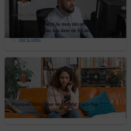
Valérie | Conseillère clients ENGIE
Pourquoi le moment de mon décompte annuel ne
correspond-t-il pas à la date de fin de mon contrat ?
arrow-play-fwd
Voir la vidéo
Valérie | Conseillère clients ENGIE
Pourquoi opter pour un contrat à prix fixe ?
arrow-play-fwd
Voir la vidéo