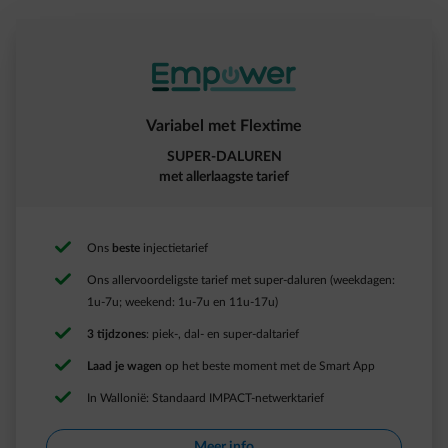
Variabel met Flextime​
SUPER-DALUREN
met allerlaagste tarief​
Ons
beste
injectietarief ​
Ons allervoordeligste tarief met super-daluren (weekdagen:
1u-7u; weekend: 1u-7u en 11u-17u)
3 tijdzones
: piek-, dal- en super-daltarief​
Laad je wagen
op het beste moment met de Smart App​
In Wallonië: Standaard IMPACT-netwerktarief
Meer info​