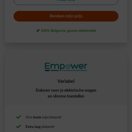
Bereken mijn prijs​
leaf
100% Belgische, groene elektriciteit
Variabel
Daluren voor je elektrische wagen
en slimme toestellen
Ons
beste
injectietarief ​
Extra laag
daltarief​