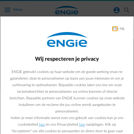
Ga naar de hoofdinhoud
normal-account-circle
search
Menu
Slimme energiecontracten om
FR
-
NL
je elektrische wagen voordelig
thuis te laden​
Wij respecteren je privacy
Ontdek het Empower aanbod​
ENGIE gebruikt cookies op haar website om de goede werking ervan te
garanderen, deze te personaliseren op basis van jouw interesses en om je
surfervaring te optimaliseren. Bepaalde cookies laten ons toe om onze
reclameberichten te personaliseren via online banners of directe
berichten. Bepaalde partners van ENGIE kunnen cookies op onze website
Je elektrische wagen thuis opladen verhoogt je
installeren om de reclame die jou online wordt aangeboden te
elektriciteitsverbruik, maar is ook goedkoper en
personaliseren.
comfortabeler dan publiek laden. Onze
Empower-
Indien je meer informatie wenst over ons gebruik van cookies kan je ons
pakketten
en services helpen je om
voordeliger thuis te
cookiebeleid
hier
en ons Privacybeleid
hier
raadplegen. Klik op
laden. ​
“Accepteren” om alle cookies te aanvaarden en direct door te gaan naar