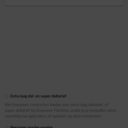
element-clock
Extra laag dal- en super-daltarief​
Alle Empower contracten bieden een extra laag daltarief, of
super-daltarief bij Empower Flextime, zodat je je toestellen extra
voordelig kan gebruiken of opladen op deze momenten.​
element-piggybank
Besparen zonder moeite​