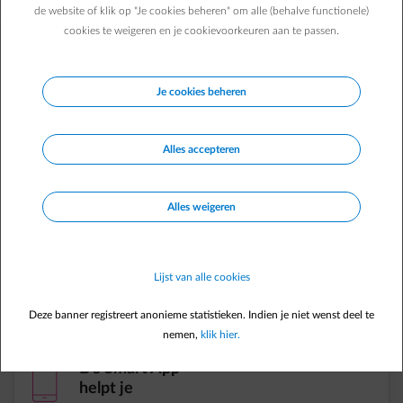
de website of klik op "Je cookies beheren" om alle (behalve functionele)
cookies te weigeren en je cookievoorkeuren aan te passen.
Je cookies beheren
Alles accepteren
element-clock
Extra laag dal- en super-daltarief​
Alles weigeren
element-piggybank
Besparen zonder
Lijst van alle cookies
moeite​
Deze banner registreert anonieme statistieken. Indien je niet wenst deel te
nemen,
klik hier.
element-mobile
De Smart App
helpt je