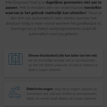
Met Empower hoef je je
dagelijkse gewoontes niet aan te
passen
. Heb je minstens één van onderstaande
toestellen
waarvan je het gebruik makkelijk kan uitstellen
? Stuur ze
dan slim aan (automatisch laten starten wanneer het
absoluut nodig is maar vooral wanneer het goedkoopst is).
Sommige kan je (laten) voorprogrammeren zodat dit
automatisch voor jou gebeurt.
element-charge-wall
Slimme thuisbatterij (die kan laden van het net)
:
zet de overtollige energie van je zonnepanelen
op het net tijdens piekuren of laad je batterij op
tijdens (super-)daluren.
element-charge-car
Elektrische wagen
: zorg dat je wagen oplaadt op
momenten met veel zon (indien je zonnepanelen
hebt), en verder laadt tijdens de (super-)daluren. ​