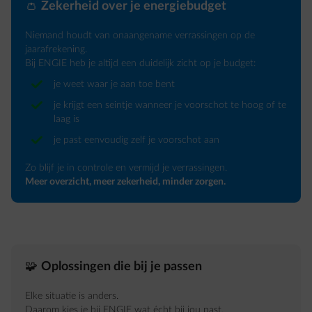
👛
Zekerheid over je energiebudget
Niemand houdt van onaangename verrassingen op de
jaarafrekening.
Bij ENGIE heb je altijd een duidelijk zicht op je budget:
je weet waar je aan toe bent
je krijgt een seintje wanneer je voorschot te hoog of te
laag is
je past eenvoudig zelf je voorschot aan
Zo blijf je in controle en vermijd je verrassingen.
Meer overzicht, meer zekerheid, minder zorgen.
🧩
Oplossingen die bij je passen
Elke situatie is anders.
Daarom kies je bij ENGIE wat écht bij jou past.