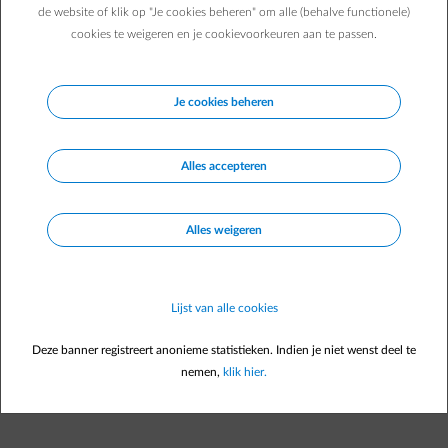
je wil gewoon
rust in je hoofd en vertrouwen in je keuzes
.
de website of klik op "Je cookies beheren" om alle (behalve functionele)
Bij ENGIE helpen we je om je elke dag gerust te voelen.
cookies te weigeren en je cookievoorkeuren aan te passen.
Je cookies beheren
💡
Innovatie die helpt
Technologie is er om je leven makkelijker te maken.
Alles accepteren
Met tools zoals de
ENGIE Smart App
krijg je duidelijke
inzichten in je energie:
je volgt je verbruik op een begrijpelijke manier
Alles weigeren
je ziet meteen wat energie je kost, in euro’s
je ontdekt wanneer het slim is om te verbruiken
Lijst van alle cookies
Geen ingewikkelde systemen, wel duidelijke informatie die je
helpt om keuzes te maken die bij jou passen.
Deze banner registreert anonieme statistieken. Indien je niet wenst deel te
Of je nu net begint, verandert van situatie of al jaren ervaring
nemen,
klik hier.
hebt: je gebruikt de tools op jouw tempo, op jouw manier.