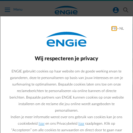
Ga naar de hoofdinhoud
normal-account-circle
search
Menu
Het voelt goed om
FR
-
NL
gerust te zijn.
Wij respecteren je privacy
ENGIE gebruikt cookies op haar website om de goede werking ervan te
garanderen, deze te personaliseren op basis van jouw interesses en om je
surfervaring te optimaliseren. Bepaalde cookies laten ons toe om onze
Energie is meer dan elektriciteit en gas.
reclameberichten te personaliseren via online banners of directe
Het is weten dat je keuzes kloppen. Dat je overzicht hebt.
berichten. Bepaalde partners van ENGIE kunnen cookies op onze website
En dat er iemand met je meedenkt, wanneer dat nodig is.
installeren om de reclame die jou online wordt aangeboden te
personaliseren.
Wat er ook verandert in je leven, een verhuis, een
Indien je meer informatie wenst over ons gebruik van cookies kan je ons
elektrische wagen, drukke momenten of nieuwe
cookiebeleid
hier
en ons Privacybeleid
hier
raadplegen. Klik op
gewoontes,
“Accepteren” om alle cookies te aanvaarden en direct door te gaan naar