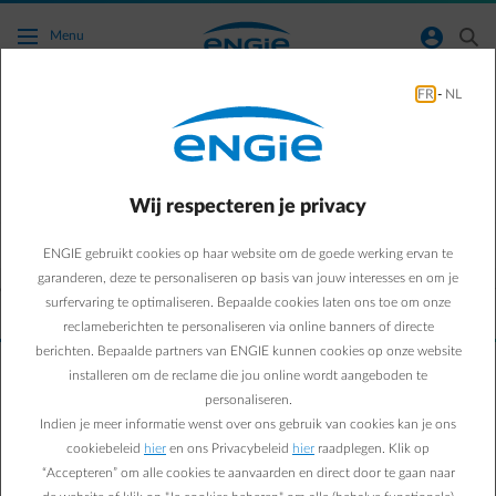
Ga naar de hoofdinhoud
normal-account-circle
search
Menu
FR
-
NL
Wij respecteren je privacy
Schakel over
Schake
FR
NL
ENGIE gebruikt cookies op haar website om de goede werking ervan te
garanderen, deze te personaliseren op basis van jouw interesses en om je
© Electrabel nv
Onze voorwaarden
Je privacy
Jobs
Leveranciers
Partner
surfervaring te optimaliseren. Bepaalde cookies laten ons toe om onze
Cookiebeleid
reclameberichten te personaliseren via online banners of directe
berichten. Bepaalde partners van ENGIE kunnen cookies op onze website
installeren om de reclame die jou online wordt aangeboden te
personaliseren.
Indien je meer informatie wenst over ons gebruik van cookies kan je ons
cookiebeleid
hier
en ons Privacybeleid
hier
raadplegen. Klik op
“Accepteren” om alle cookies te aanvaarden en direct door te gaan naar