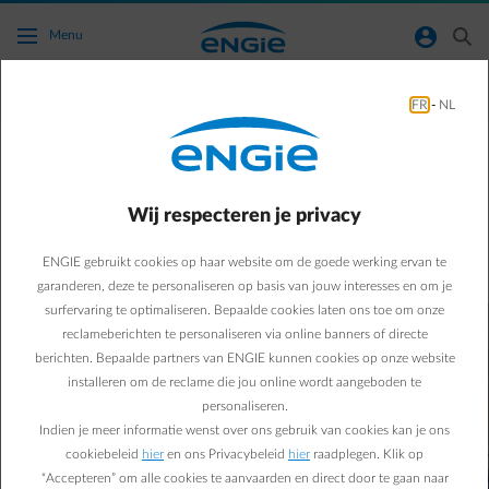
Ga naar de hoofdinhoud
normal-account-circle
search
Menu
Een antwoord op je energievragen
FR
-
NL
Heb je een vraag over je energie?
Wij respecteren je privacy
Onze medewerkers beantwoorden ze graag. Bekijk onze korte
video’s.
ENGIE gebruikt cookies op haar website om de goede werking ervan te
garanderen, deze te personaliseren op basis van jouw interesses en om je
surfervaring te optimaliseren. Bepaalde cookies laten ons toe om onze
reclameberichten te personaliseren via online banners of directe
berichten. Bepaalde partners van ENGIE kunnen cookies op onze website
installeren om de reclame die jou online wordt aangeboden te
personaliseren.
Indien je meer informatie wenst over ons gebruik van cookies kan je ons
cookiebeleid
hier
en ons Privacybeleid
hier
raadplegen. Klik op
“Accepteren” om alle cookies te aanvaarden en direct door te gaan naar