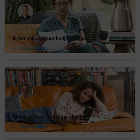
Aurélie | Klantenadviseur ENGIE
Ik ben mijn factuur kwijt. Wat nu?
arrow-play-fwd
Video bekijken
Glenn | Klantenadviseur ENGIE
Check & Save, wat is dat eigenlijk?
arrow-play-fwd
Video bekijken