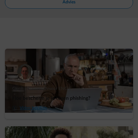
Advies
Glenn | Klantenadviseur ENGIE
Hoe bescherm je je tegen phishing?
arrow-play-fwd
Video bekijken