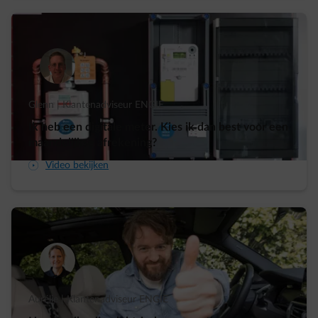
Glenn | Klantenadviseur ENGIE
Ik heb een digitale meter. Kies ik dan best voor een
maandelijkse afrekening?
arrow-play-fwd
Video bekijken
Aurélie | Klantenadviseur ENGIE