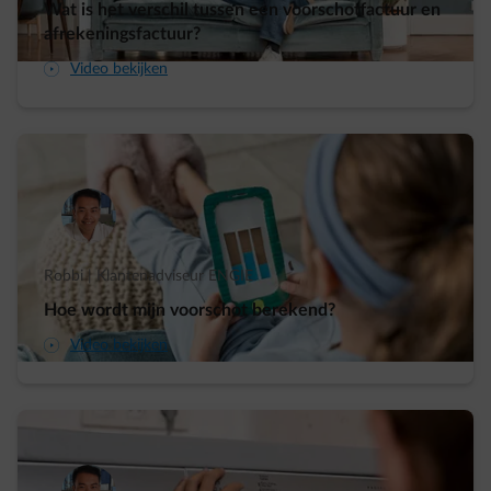
Wat is het verschil tussen een voorschotfactuur en
afrekeningsfactuur?
arrow-play-fwd
Video bekijken
Robbi | Klantenadviseur ENGIE
Hoe wordt mijn voorschot berekend?
arrow-play-fwd
Video bekijken