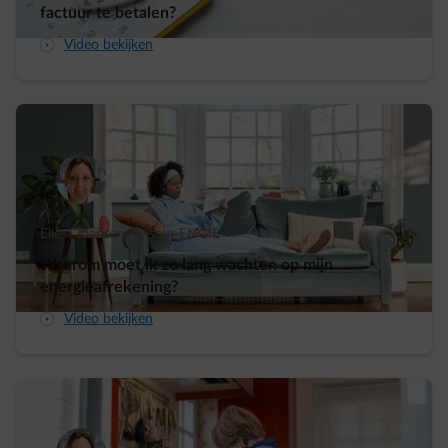
factuur te betalen?
arrow-play-fwd
Video bekijken
Elke | Klantenadviseur ENGIE
Waarom moet ik zo lang wachten op mijn
energieafrekening?
arrow-play-fwd
Video bekijken