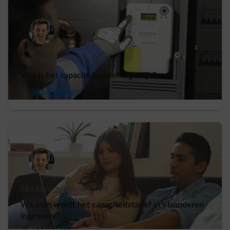
Tijl | Klantenadviseur ENGIE
Wat is het capaciteitstarief eigenlijk?
arrow-play-fwd
Video bekijken
Tijl | Klantenadviseur ENGIE
Waarom wordt het capaciteitstarief in Vlaanderen
ingevoerd?