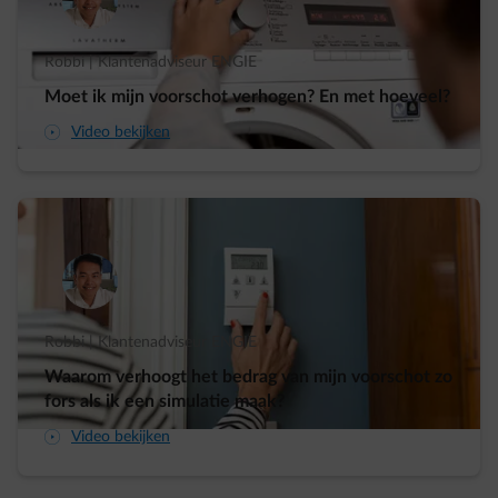
Robbi | Klantenadviseur ENGIE
Moet ik mijn voorschot verhogen? En met hoeveel?
arrow-play-fwd
Video bekijken
Robbi | Klantenadviseur ENGIE
Waarom verhoogt het bedrag van mijn voorschot zo
fors als ik een simulatie maak?
arrow-play-fwd
Video bekijken