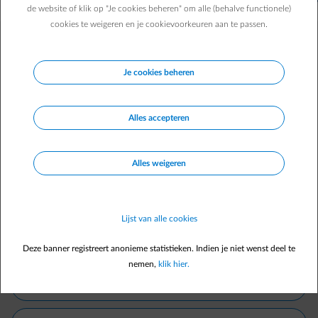
de website of klik op "Je cookies beheren" om alle (behalve functionele)
cookies te weigeren en je cookievoorkeuren aan te passen.
Filter de vragen per thema.
Je cookies beheren
Alle
Alles accepteren
Contract
Alles weigeren
Actualiteit
Voorschotfactuur
Lijst van alle cookies
Deze banner registreert anonieme statistieken. Indien je niet wenst deel te
Capaciteitstarief
nemen,
klik hier.
Afrekening