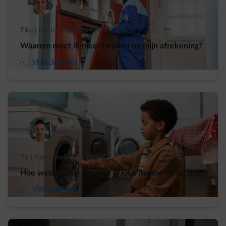
Elke | Klantenadviseur ENGIE
Waarom moet ik meer betalen op mijn afrekening?
arrow-play-fwd
Video bekijken
Tijl | Klantenadviseur ENGIE
Hoe weten jullie hoeveel ik elke maand verbruikte?
arrow-play-fwd
Video bekijken