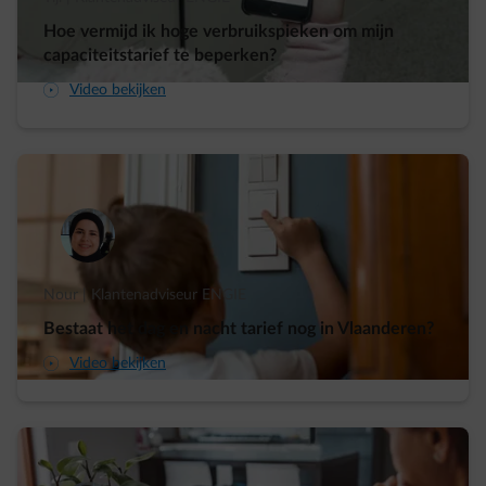
Hoe vermijd ik hoge verbruikspieken om mijn
capaciteitstarief te beperken?
arrow-play-fwd
Video bekijken
Nour | Klantenadviseur ENGIE
Bestaat het dag en nacht tarief nog in Vlaanderen?
arrow-play-fwd
Video bekijken