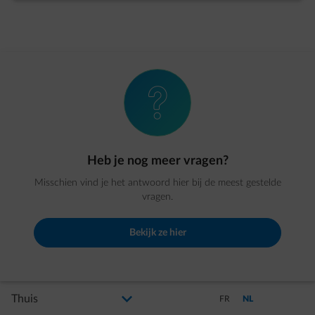
element-question
Heb je nog meer vragen?
Misschien vind je het antwoord hier bij de meest gestelde
vragen.
Bekijk ze hier
Selecteer uw profiel
Als u de selectie wijzigt, gaat u naar een nieuwe pagina
Schakel over naar Frans
Schakel over naar N
FR
NL