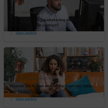
Glenn | Klantenadviseur ENGIE
Waarom valt mijn jaarafrekening niet samen met
het einde van mijn contract?
arrow-play-fwd
Video bekijken
Glenn | Klantenadviseur ENGIE
Waarom zou ik voor een contract met een vaste
prijs kiezen?
arrow-play-fwd
Video bekijken