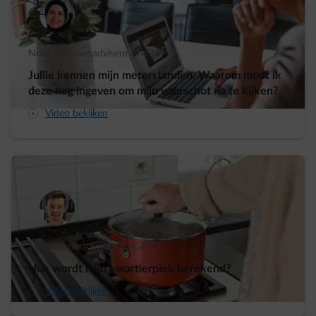
Nour | Klantenadviseur ENGIE
Jullie kennen mijn meterstanden. Waarom moet ik
deze nog ingeven om mijn voorschot na te kijken?
arrow-play-fwd
Video bekijken
Tijl | Klantenadviseur ENGIE
Hoe wordt mijn kwartierpiek berekend?
arrow-play-fwd
Video bekijken