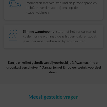
element-charge-car
momenten met veel zon (indien je zonnepanelen
hebt), en verder laadt tijdens op de
(super-)daluren. ​
element-heating
Slimme warmtepomp
: start met het verwarmen of
koelen van je woning tijdens (super-)daluren zodat
je minder moet verbruiken tijdens piekuren.
Kan je enkel het gebruik van bijvoorbeeld je (af)wasmachine en
droogkast verschuiven? Dan zal je met Empower weinig voordeel
doen. ​
Meest gestelde vragen