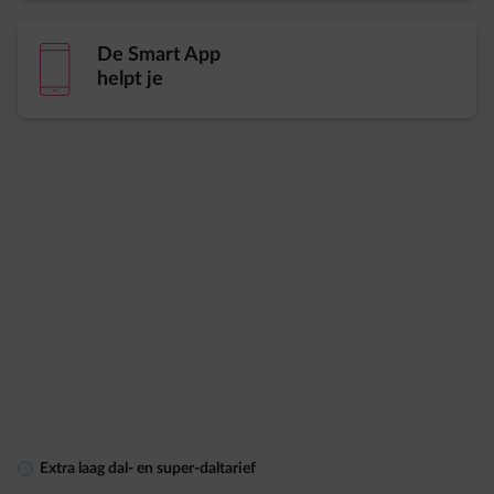
element-mobile
De Smart App
helpt je
element-clock
Extra laag dal- en super-daltarief​