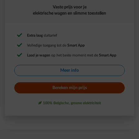
Vaste prijs voor je
elektrische wagen en slimme toestellen
Extra laag
daltarief ​
Volledige toegang tot de
Smart App​
Laad je wagen
op het beste moment met de
Smart App​
Meer info​
Bereken mijn prijs​
leaf
100% Belgische, groene elektriciteit