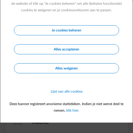
de mogelijkheid om slim aangestuurd te worden. Je kan ze
de website of klik op "Je cookies beheren" om alle (behalve functionele)
instellen om het meest te verbruiken op de goedkoopste
cookies te weigeren en je cookievoorkeuren aan te passen.
momenten. Onze
Empower-pakketten
helpen je om zo
te
besparen op je energiefactuur
.
Je cookies beheren
Alles accepteren
Alles weigeren
element-clock
Extra laag dal- en super-daltarief​
Lijst van alle cookies
Deze banner registreert anonieme statistieken. Indien je niet wenst deel te
nemen,
klik hier.
element-piggybank
Besparen zonder
moeite​