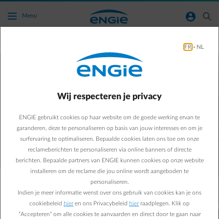
Ga naar de hoofdinhoud
normal-account-circle
search
Menu
Empower
FR
-
NL
Slimme energiecontracten om
je slimme toestellen voordelig
Wij respecteren je privacy
te gebruiken​
ENGIE gebruikt cookies op haar website om de goede werking ervan te
garanderen, deze te personaliseren op basis van jouw interesses en om je
Ontdek het Empower aanbod​
surfervaring te optimaliseren. Bepaalde cookies laten ons toe om onze
reclameberichten te personaliseren via online banners of directe
berichten. Bepaalde partners van ENGIE kunnen cookies op onze website
installeren om de reclame die jou online wordt aangeboden te
personaliseren.
Toestellen zoals een slimme thuisbatterij - die elektriciteit
Indien je meer informatie wenst over ons gebruik van cookies kan je ons
van het net haalt wanneer je eigen productie niet volstaat –
cookiebeleid
hier
en ons Privacybeleid
hier
raadplegen. Klik op
of warmtepomp, maar ook een elektrische wagen, hebben
“Accepteren” om alle cookies te aanvaarden en direct door te gaan naar