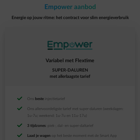
Empower aanbod​
Energie op jouw ritme: het contract voor slim energieverbruik​
Variabel met Flextime​
SUPER-DALUREN
met allerlaagste tarief​
Ons
beste
injectietarief ​
Ons allervoordeligste tarief met super-daluren (weekdagen:
1u-7u; weekend: 1u-7u en 11u-17u)
3 tijdzones
: piek-, dal- en super-daltarief​
Laad je wagen
op het beste moment met de Smart App​