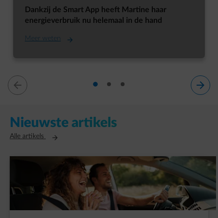
Dankzij de Smart App heeft Martine haar
energieverbruik nu helemaal in de hand
Meer weten
dia 1
dia 2
dia 3
dia 1 van 3
Nieuwste artikels
Opent in een nieuw tabblad
Alle artikels