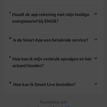
Antwoord wisselen
Antwoord wisselen
arrow-right
Houdt de app rekening met mijn huidige
energietarief bij ENGIE?
Antwoord wisselen
arrow-right
Is de Smart App een betalende service?
Antwoord wisselen
arrow-right
Hoe kan ik mijn verbruik opvolgen en het
actueel houden?
Antwoord wisselen
arrow-right
Hoe kan ik Smart Live bestellen?
Raadpleeg ook