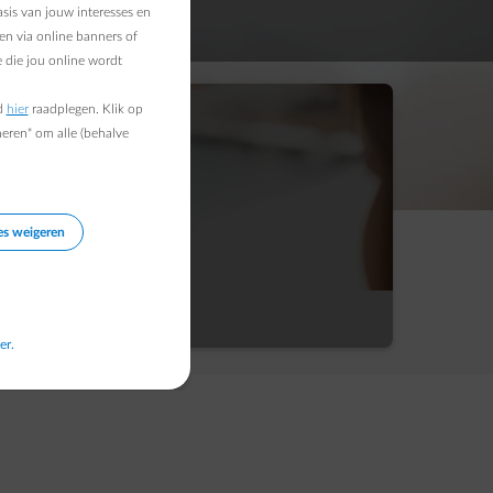
sis van jouw interesses en
en via online banners of
 die jou online wordt
d
hier
raadplegen. Klik op
heren" om alle (behalve
Show more details
 verbruik en kosten.
es weigeren
er.