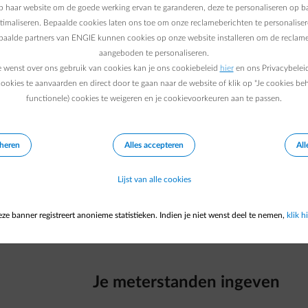
 haar website om de goede werking ervan te garanderen, deze te personaliseren op ba
ptimaliseren. Bepaalde cookies laten ons toe om onze reclameberichten te personaliser
epaalde partners van ENGIE kunnen cookies op onze website installeren om de reclame
aangeboden te personaliseren.
e wenst over ons gebruik van cookies kan je ons cookiebeleid
hier
en ons Privacybelei
ookies te aanvaarden en direct door te gaan naar de website of klik op "Je cookies be
functionele) cookies te weigeren en je cookievoorkeuren aan te passen.
Smart App
details
Check in één oogopslag je
eheren
Alles accepteren
All
Lijst van alle cookies
Download de Smart App
ze banner registreert anonieme statistieken. Indien je niet wenst deel te nemen,
klik hi
Je meterstanden ingeven