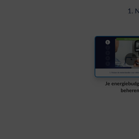
Je energiebudg
beheren
dia 1 van 3