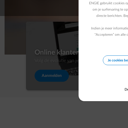
ENGIE gebruikt cookies op
om je surfervaring te o
directe berichten. B
Indien je meer informati
“Accepteren” om alle c
Online klantenzone
Show more 
Volg de evolutie van je verbruik op.
Je cookies b
Aanmelden
De