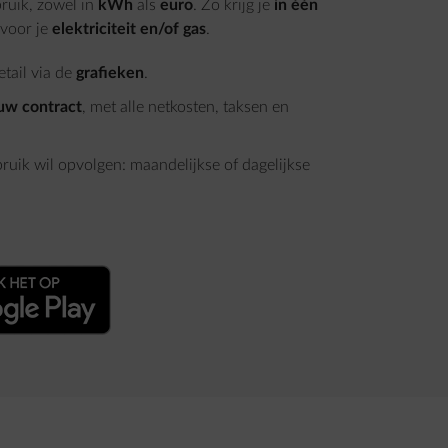
bruik, zowel in
kWh
als
euro
. Zo krijg je
in één
 voor je
elektriciteit en/of gas
.
etail via de
grafieken
.
ouw contract
, met alle netkosten, taksen en
bruik wil opvolgen: maandelijkse of dagelijkse