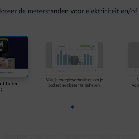
Volg je energieverbruik op om je
E
et beter
budget nog beter te beheren.
voo
?
ver
dia 1
Raadpleeg ook
onze andere veelgestelde vragen
.