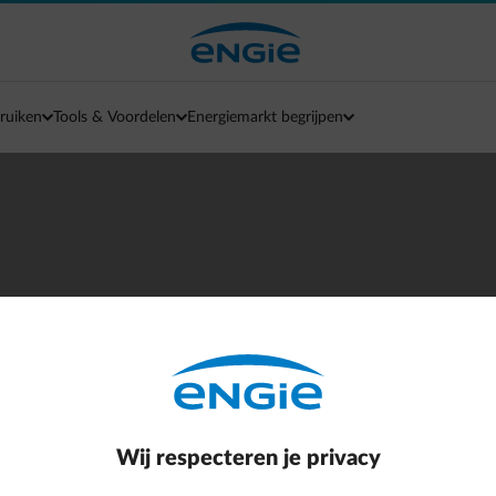
ruiken
Tools & Voordelen
Energiemarkt begrijpen
k en geef je meterst
en je klantenzone
Wij respecteren je privacy