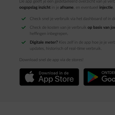
De app geeft je een gedetailleerd overzicht van je ver
oogopslag inzicht
in je
afname
, en eventueel
injectie
,
Check snel je verbruik via het dashboard of in d
Check de kosten van je verbruik
op basis van j
heffingen inbegrepen.
Digitale meter?
Kies zelf in de app hoe je je ver
updates, historisch of real-time verbruik.
Download snel de app via de stores!