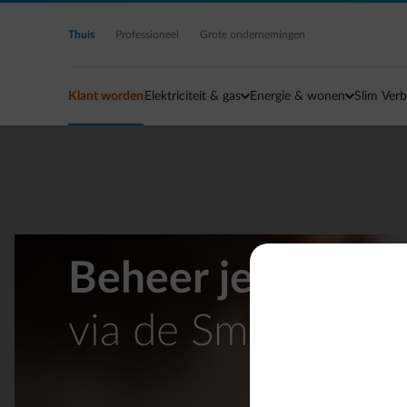
Ga naar de hoofdinhoud
Thuis
Professioneel
Grote ondernemingen
Klant worden
Elektriciteit & gas
Energie & wonen
Slim Verb
Beheer je verbrui
via de Smart App 