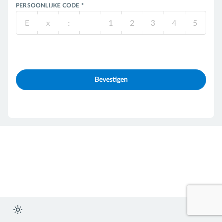
PERSOONLIJKE CODE *
E
x
:
1
2
3
4
5
Bevestigen
FR
NL