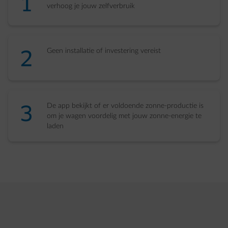
number-1
verhoog je jouw zelfverbruik​
number-2
Geen installatie of investering vereist​
number-3
De app bekijkt of er voldoende zonne-productie is
om je wagen voordelig met jouw zonne-energie te
laden