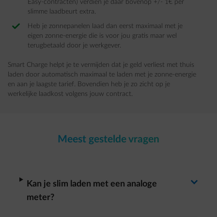
Easy-contracten) verdien je daar bovenop +/- 1€ per
slimme laadbeurt extra.
Heb je zonnepanelen laad dan eerst maximaal met je
eigen zonne-energie die is voor jou gratis maar wel
terugbetaald door je werkgever.
Smart Charge helpt je te vermijden dat je geld verliest met thuis
laden door automatisch maximaal te laden met je zonne-energie
en aan je laagste tarief. Bovendien heb je zo zicht op je
werkelijke laadkost volgens jouw contract.
Meest gestelde vragen
Antwoord wisselen
arrow-right
Kan je slim laden met een analoge
meter?