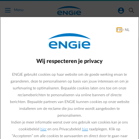
Ga naar de hoofdinhoud
normal-account-circle
search
Menu
Slim laden? Dat is eenvoudig
FR
-
NL
en zeer voordelig met Smart
Charge!​
Wij respecteren je privacy
Geniet er gratis van in de
ENGIE Smart App
!​
ENGIE gebruikt cookies op haar website om de goede werking ervan te
garanderen, deze te personaliseren op basis van jouw interesses en om je
surfervaring te optimaliseren. Bepaalde cookies laten ons toe om onze
reclameberichten te personaliseren via online banners of directe
berichten. Bepaalde partners van ENGIE kunnen cookies op onze website
installeren om de reclame die jou online wordt aangeboden te
personaliseren.
Indien je meer informatie wenst over ons gebruik van cookies kan je ons
cookiebeleid
hier
en ons Privacybeleid
hier
raadplegen. Klik op
Controleer de
“Accepteren” om alle cookies te aanvaarden en direct door te gaan naar
compatibiliteit
van je wagen​.