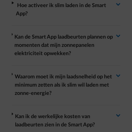
Antwoord wisselen
arrow-right
​ Hoe activeer ik slim laden in de Smart
App?
Antwoord wisselen
arrow-right
Kan de Smart App laadbeurten plannen op
momenten dat mijn zonnepanelen
elektriciteit opwekken?
Antwoord wisselen
arrow-right
Waarom moet ik mijn laadsnelheid op het
minimum zetten als ik slim wil laden met
zonne-energie?
Antwoord wisselen
arrow-right
Kan ik de werkelijke kosten van
laadbeurten zien in de Smart App?