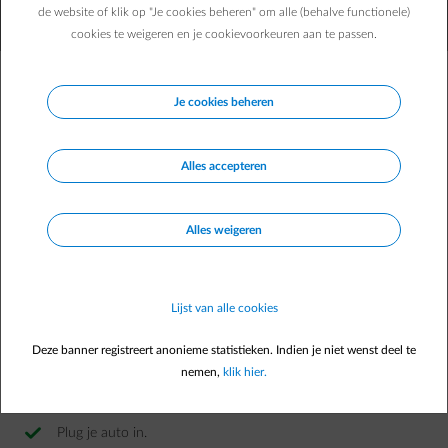
de website of klik op "Je cookies beheren" om alle (behalve functionele)
cookies te weigeren en je cookievoorkeuren aan te passen.
Slim laden van je elektrische wagen
Je cookies beheren
of plug-in-hybride? Dat is heel
eenvoudig met Smart Charge!​
Alles accepteren
Alles weigeren
Lijst van alle cookies
Deze banner registreert anonieme statistieken. Indien je niet wenst deel te
nemen,
klik hier.
Plug je auto in. ​