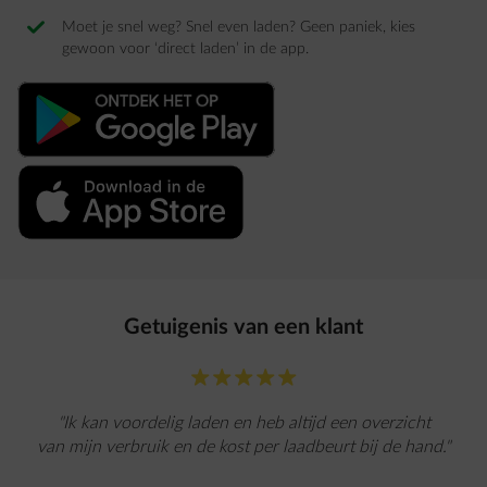
Moet je snel weg? Snel even laden? Geen paniek, kies
gewoon voor ‘direct laden’ in de app. ​
Getuigenis van een klant​
star-fill
star-fill
star-fill
star-fill
star-fill
"Ik kan voordelig laden en heb altijd een overzicht
van mijn verbruik en de kost per laadbeurt bij de hand."