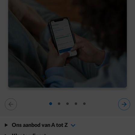
Gezien in Blind Gekocht: 4 goede redenen om
de Smart app te downloaden
Meer weten
dia 1
dia 2
dia 3
dia 4
dia 5
dia 1 van 5
Ons aanbod van A tot Z