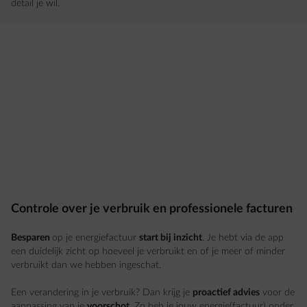
detail je wil.
Controle over je verbruik en professionele facturen
Besparen
op je energiefactuur
start bij inzicht
. Je hebt via de app
een duidelijk zicht op hoeveel je verbruikt en of je meer of minder
verbruikt dan we hebben ingeschat.
Een verandering in je verbruik? Dan krijg je
proactief advies
voor de
aanpassing van je
voorschot
. Zo heb je jouw energie(factuur) onder