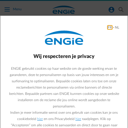
Ga naar de hoofdinhoud
normal-account-circle
search
Menu
FR
-
NL
Kunnen jullie mij helpen bij het bepalen van
een correct voorschot?
Wij respecteren je privacy
Terug naar contactpagina
arrow-left
ENGIE gebruikt cookies op haar website om de goede werking ervan te
Het spijt ons, maar we kunnen je voorschot niet simuleren op basis
van je meterstanden. We nodigen je uit om regelmatig je voorschot
garanderen, deze te personaliseren op basis van jouw interesses en om je
na te kijken.
surfervaring te optimaliseren. Bepaalde cookies laten ons toe om onze
reclameberichten te personaliseren via online banners of directe
berichten. Bepaalde partners van ENGIE kunnen cookies op onze website
installeren om de reclame die jou online wordt aangeboden te
personaliseren.
Indien je meer informatie wenst over ons gebruik van cookies kan je ons
cookiebeleid
hier
en ons Privacybeleid
hier
raadplegen. Klik op
“Accepteren” om alle cookies te aanvaarden en direct door te gaan naar