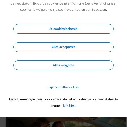
de website of klik op "Je cookies beheren" om alle (behalve functionele)
Direct zelf regelen
cookies te weigeren en je cookievoorkeuren aan te passen.
In
Energiedesk
Je cookies beheren
Verhuis melden
arrow-right
Factuur raadplegen
arrow-right
Voorschot aanpassen
arrow-right
Alles accepteren
Betaalmethode aanpassen
arrow-right
Alles weigeren
Nog geen account?
Registreer je
Lijst van alle cookies
Nieuwste artikels
Deze banner registreert anonieme statistieken. Indien je niet wenst deel te
Opent in een nieuw tabblad
Alle artikels
nemen,
klik hier.