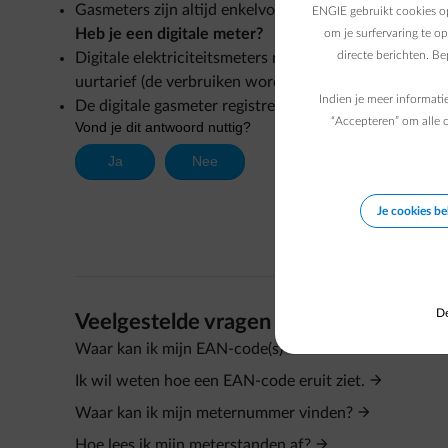
Gasmeters zijn altijd enkelvoudig en eenvoudig herke
ENGIE gebruikt cookies op
Heb je een digitale meter?
om je surfervaring te o
directe berichten. B
Digitale elektriciteitsmeters registreren de energie s
uurtarief (de verbruiken worden bij elkaar opgeteld) 
Indien je meer informati
De digitale gasmeter registreert je gasverbruik ook al
“Accepteren” om alle c
Je cookies b
De
Veelgestelde vragen
Waar kan ik mijn EAN-code(s) vinden?
Ik wil weten hoe een EAN-code eruit ziet.
Waar kan ik mijn meternummer vinden?
Hoe lees ik mijn meterstanden af?