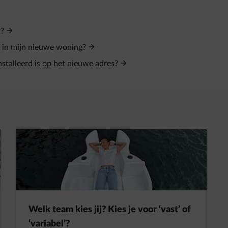
r?
s in mijn nieuwe woning?
stalleerd is op het nieuwe adres?
t in een nieuw tabblad
Welk team kies jij? Kies je voor ‘vast’ of
‘variabel’?