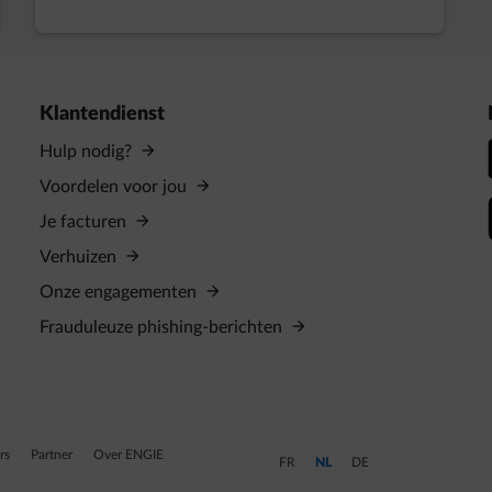
Klantendienst
Hulp nodig?
Voordelen voor jou
Je facturen
Verhuizen
Onze engagementen
Frauduleuze phishing-berichten
ers
Partner
Over ENGIE
Schakel over naar Frans
Schakel over naar Nederlands 
Schakel over naar Duits
FR
NL
DE