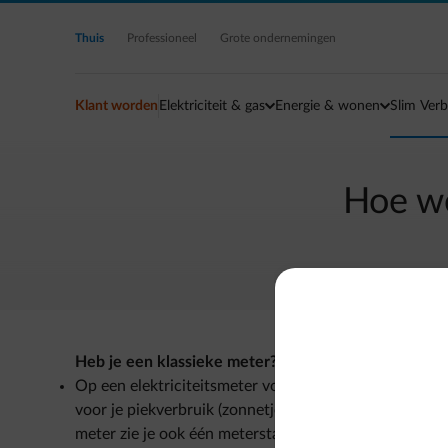
Ga naar de hoofdinhoud
Thuis
Professioneel
Grote ondernemingen
Klant worden
Elektriciteit & gas
Energie & wonen
Slim Verb
Hoe we
Heb je een klassieke meter?
Op een elektriciteitsmeter voor normaal tarief zie j
voor je piekverbruik (zonnetje) en een voor je dalver
meter zie je ook één meterstand.