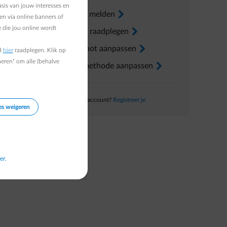
sis van jouw interesses en
Verhuis melden
arrow-right
en via online banners of
 die jou online wordt
ig
Factuur raadplegen
arrow-right
Voorschot aanpassen
arrow-right
d
hier
raadplegen. Klik op
heren" om alle (behalve
Betaalmethode aanpassen
arrow-right
Nog geen account?
Registreer je
es weigeren
er.