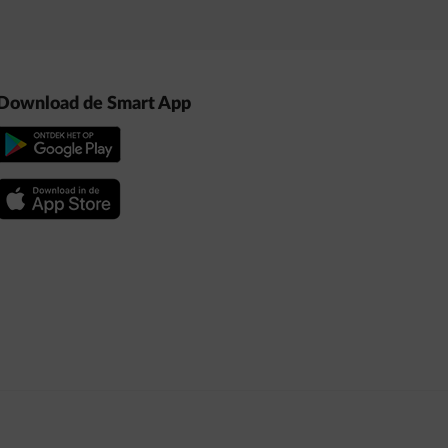
Download de Smart App
(Huidige taal)
 (Opent in een nieuw tabblad)