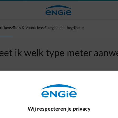
ruiken
Tools & Voordelen
Energiemarkt begrijpen
et ik welk type meter aanwe
arrow-left
Terug naar contactpagina
e één meterstand. Bij een tweevoudige meter heb je twee meterst
bruik (maantje). Heb je ook nog een aparte exclusief nachtmeter?
Wij respecteren je privacy