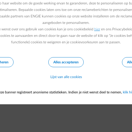
nbaar doordat ze gekoppeld zijn aan een gele buis.
 haar website om de goede werking ervan te garanderen, deze te personaliseren op ba
ptimaliseren. Bepaalde cookies laten ons toe om onze reclameberichten te personaliser
epaalde partners van ENGIE kunnen cookies op onze website installeren om de reclame
tandaard in twee tariefperiodes. Je kan kiezen voor het enkelvoud
aangeboden te personaliseren.
of voor het tweevoudige uurtarief.
e wenst over ons gebruik van cookies kan je ons cookiebeleid
hier
en ons Privacybelei
tijd enkelvoudig, je ziet dus één meterstand.
ookies te aanvaarden en direct door te gaan naar de website of klik op "Je cookies be
functionele) cookies te weigeren en je cookievoorkeuren aan te passen.
eheren
Alles accepteren
All
Lijst van alle cookies
ze banner registreert anonieme statistieken. Indien je niet wenst deel te nemen,
klik hi