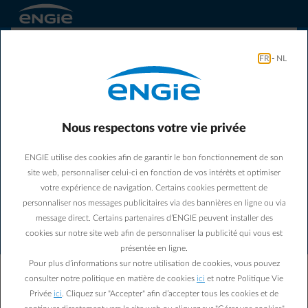
FR
-
NL
Nous respectons votre vie privée
ENGIE utilise des cookies afin de garantir le bon fonctionnement de son
Une erreur de connexion est
site web, personnaliser celui-ci en fonction de vos intérêts et optimiser
survenue. Veuillez vérifier votre
votre expérience de navigation. Certains cookies permettent de
connexion internet et réessayer.
personnaliser nos messages publicitaires via des bannières en ligne ou via
message direct. Certains partenaires d’ENGIE peuvent installer des
cookies sur notre site web afin de personnaliser la publicité qui vous est
Notre équipe a été informée de cette erreur. Notez
présentée en ligne.
cet identifiant : NHSC-6122. Communiquez-le au
Pour plus d’informations sur notre utilisation de cookies, vous pouvez
support si le problème persiste.
consulter notre politique en matière de cookies
ici
et notre Politique Vie
Privée
ici
. Cliquez sur "Accepter" afin d’accepter tous les cookies et de