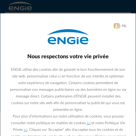
FR
-
NL
Nous respectons votre vie privée
ENGIE utilise des cookies afin de garantir le bon fonctionnement de son
Une erreur de connexion est
site web, personnaliser celui-ci en fonction de vos intérêts et optimiser
survenue. Veuillez vérifier votre
votre expérience de navigation. Certains cookies permettent de
connexion internet et réessayer.
personnaliser nos messages publicitaires via des bannières en ligne ou via
message direct. Certains partenaires d’ENGIE peuvent installer des
cookies sur notre site web afin de personnaliser la publicité qui vous est
Notre équipe a été informée de cette erreur. Notez
présentée en ligne.
cet identifiant : PWVB-7816. Communiquez-le au
Pour plus d’informations sur notre utilisation de cookies, vous pouvez
support si le problème persiste.
consulter notre politique en matière de cookies
ici
et notre Politique Vie
Privée
ici
. Cliquez sur "Accepter" afin d’accepter tous les cookies et de