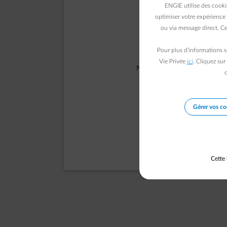
ENGIE utilise des cooki
optimiser votre expérience 
ou via message direct. Ce
Pour plus d’informations s
Vie Privée
ici
. Cliquez sur
Notre équipe a été informée 
c
Gérer vos co
Cette 