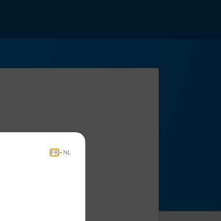
FR
-
NL