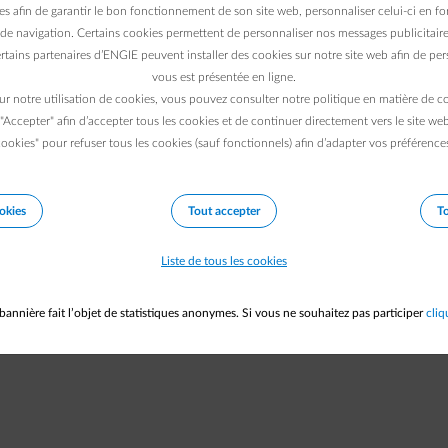
es afin de garantir le bon fonctionnement de son site web, personnaliser celui-ci en fon
votre connexion internet et
de navigation. Certains cookies permettent de personnaliser nos messages publicitaire
rtains partenaires d’ENGIE peuvent installer des cookies sur notre site web afin de pers
réessayer.
vous est présentée en ligne.
ur notre utilisation de cookies, vous pouvez consulter notre politique en matière de 
 "Accepter" afin d’accepter tous les cookies et de continuer directement vers le site we
de cette erreur. Notez cet identifiant : BJFT-3643. Communiquez-le au sup
ookies" pour refuser tous les cookies (sauf fonctionnels) afin d’adapter vos préférence
Vers la page d'accueil
okies
Tout accepter
To
Liste de tous les cookies
bannière fait l’objet de statistiques anonymes. Si vous ne souhaitez pas participer
cliq