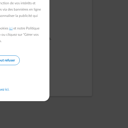
ction de vos intérêts et
s via des bannières en ligne
onnaliser la publicité qui
cookies
ici
et notre Politique
b ou cliquez sur "Gérer vos
port si le problème persiste.
s.
ut refuser
uez ici.