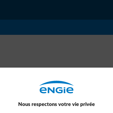
Une erreur de connexion est
Nous respectons votre vie privée
survenue. Veuillez vérifier