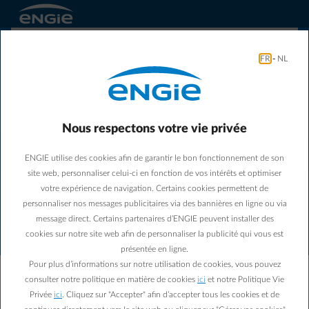
FR
-
NL
Nous respectons votre vie privée
ENGIE utilise des cookies afin de garantir le bon fonctionnement de son
Une erreur de connexion est
site web, personnaliser celui-ci en fonction de vos intérêts et optimiser
survenue. Veuillez vérifier votre
votre expérience de navigation. Certains cookies permettent de
connexion internet et réessayer.
personnaliser nos messages publicitaires via des bannières en ligne ou via
message direct. Certains partenaires d’ENGIE peuvent installer des
cookies sur notre site web afin de personnaliser la publicité qui vous est
Notre équipe a été informée de cette erreur. Notez
présentée en ligne.
cet identifiant : LDLQ-6526. Communiquez-le au
Pour plus d’informations sur notre utilisation de cookies, vous pouvez
support si le problème persiste.
consulter notre politique en matière de cookies
ici
et notre Politique Vie
Privée
ici
. Cliquez sur "Accepter" afin d’accepter tous les cookies et de