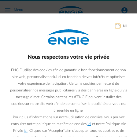
Accéder au contenu principal
normal-account-circle
Menu
Engie
FR
-
NL
Afin de vous attribuer votre avantage employé pouvez-vous nous
spécifier l’entité pour laquelle vous travaillez ?
Nous respectons votre vie privée
ENGIE utilise des cookies afin de garantir le bon fonctionnement de son
PRÉNOM
site web, personnaliser celui-ci en fonction de vos intérêts et optimiser
votre expérience de navigation. Certains cookies permettent de
personnaliser nos messages publicitaires via des bannières en ligne ou via
message direct. Certains partenaires d’ENGIE peuvent installer des
NOM
cookies sur notre site web afin de personnaliser la publicité qui vous est
présentée en ligne.
Pour plus d’informations sur notre utilisation de cookies, vous pouvez
consulter notre politique en matière de cookies
ici
et notre Politique Vie
SÉLECTIONNEZ VOTRE ENTITÉ
Privée
ici
. Cliquez sur "Accepter" afin d’accepter tous les cookies et de