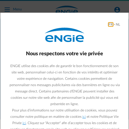
Accéder au contenu principal
normal-account-circle
Menu
Je veux annuler mon contrat
FR
-
NL
d’entretien
Nous sommes désolés de l’apprendre. Nous allons vous aider à
Nous respectons votre vie privée
annuler votre contrat d’entretien.
ENGIE utilise des cookies afin de garantir le bon fonctionnement de son
site web, personnaliser celui-ci en fonction de vos intérêts et optimiser
votre expérience de navigation. Certains cookies permettent de
JE VEUX ANNULER MON CONTRAT D'ENTRETIEN POUR LA
personnaliser nos messages publicitaires via des bannières en ligne ou via
RAISON SUIVANTE :
message direct. Certains partenaires d’ENGIE peuvent installer des
cookies sur notre site web afin de personnaliser la publicité qui vous est
Je vais déménager/j'ai déménagé
présentée en ligne.
Je ne suis pas satisfait de l'entretien réalisé
Pour plus d’informations sur notre utilisation de cookies, vous pouvez
J'ai un autre chauffagiste pour mon entretien
consulter notre politique en matière de cookies
ici
et notre Politique Vie
L'entretien n'a pas été effectué à temps
Privée
ici
. Cliquez sur "Accepter" afin d’accepter tous les cookies et de
Je n'ai jamais demandé de contrat d’entretien