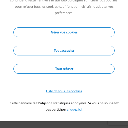
continuer directement vers le site web ou cliquez sur "Gérer vos cookies"
Je ne suis pas d’accord avec les coûts supplémentaires
pour refuser tous les cookies (sauf fonctionnels) afin d’adapter vos
facturés
préférences.
J'ai une nouvelle chaudière
Je ne suis pas d'accord avec la non-conformité
déterminée durant l’entretien
J’ai demandé une offre, pas un contrat
Gérer vos cookies
Le contrat est trop cher
Autre
Tout accepter
Le saviez-vous ?
Outre le fait qu'il soit légalement obligatoire,
l'entretien de votre chaudière est prévu par votre contrat
Tout refuser
d'entretien. Vous pouvez économiser jusqu'à 10% de votre
consommation après l'entretien de votre chaudière.
Liste de tous les cookies
Annuler mon contrat d'entretien
Cette bannière fait l’objet de statistiques anonymes. Si vous ne souhaitez
pas participer
cliquez ici.