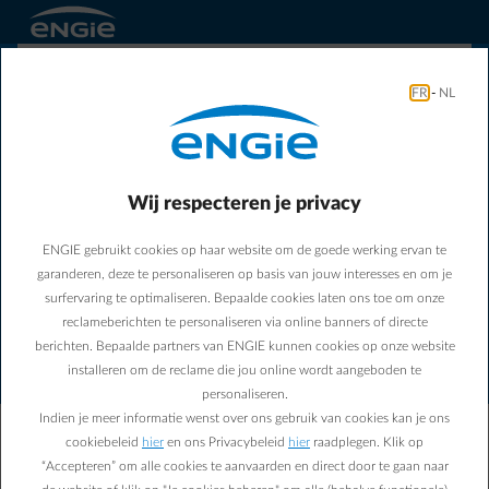
FR
-
NL
Wij respecteren je privacy
ENGIE gebruikt cookies op haar website om de goede werking ervan te
Er is een verbindingsfout
garanderen, deze te personaliseren op basis van jouw interesses en om je
opgetreden. Controleer uw
surfervaring te optimaliseren. Bepaalde cookies laten ons toe om onze
internetverbinding en probeer
reclameberichten te personaliseren via online banners of directe
berichten. Bepaalde partners van ENGIE kunnen cookies op onze website
het opnieuw.
installeren om de reclame die jou online wordt aangeboden te
personaliseren.
Indien je meer informatie wenst over ons gebruik van cookies kan je ons
Ons team is op de hoogte gebracht van deze fout.
cookiebeleid
hier
en ons Privacybeleid
hier
raadplegen. Klik op
Noteer dit identificatienummer: WVJL-8083. Geef
“Accepteren” om alle cookies te aanvaarden en direct door te gaan naar
het door aan de support als het probleem aanhoudt.