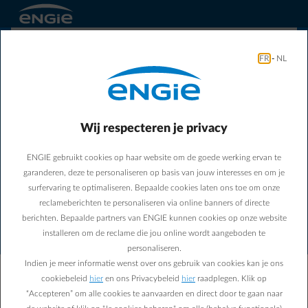
FR
-
NL
Wij respecteren je privacy
ENGIE gebruikt cookies op haar website om de goede werking ervan te
Er is een verbindingsfout
garanderen, deze te personaliseren op basis van jouw interesses en om je
opgetreden. Controleer uw
surfervaring te optimaliseren. Bepaalde cookies laten ons toe om onze
internetverbinding en probeer
reclameberichten te personaliseren via online banners of directe
berichten. Bepaalde partners van ENGIE kunnen cookies op onze website
het opnieuw.
installeren om de reclame die jou online wordt aangeboden te
personaliseren.
Indien je meer informatie wenst over ons gebruik van cookies kan je ons
Ons team is op de hoogte gebracht van deze fout.
cookiebeleid
hier
en ons Privacybeleid
hier
raadplegen. Klik op
Noteer dit identificatienummer: SCGP-2319. Geef
“Accepteren” om alle cookies te aanvaarden en direct door te gaan naar
het door aan de support als het probleem aanhoudt.