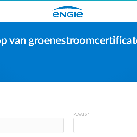
p van groenestroomcertifica
PLAATS *