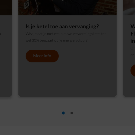
Is je ketel toe aan vervanging?
W
F
p
Wist je dat je met een nieuwe verwarmingsketel tot
wel 30% bespaart op je energiefactuur?
i
On
en
Meer info
dia 1
dia 2