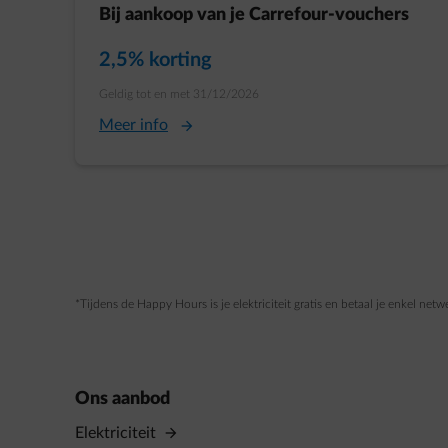
Bij aankoop van je Carrefour-vouchers
Huidige prijs:
2,5% korting
Oorspronkelijke prijs:
Geldig tot en met 31/12/2026
Meer info
*Tijdens de Happy Hours is je elektriciteit gratis en betaal je enkel n
Ons aanbod
Elektriciteit