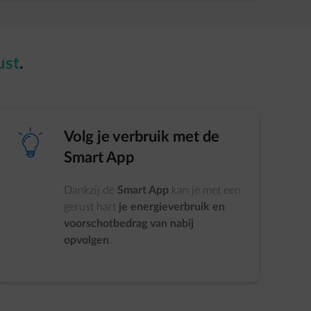
ust
.
element-idea
Volg je verbruik met de
Smart App​
Dankzij de
Smart App
kan je met een
gerust hart
je energieverbruik en
voorschotbedrag van nabij
opvolgen
.