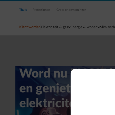
Ga naar de hoofdinhoud
Thuis
Professioneel
Grote ondernemingen
Klant worden
Elektriciteit & gas
Energie & wonen
Slim Verb
Word nu ENGIE k
en geniet van 3 
elektriciteit en ga