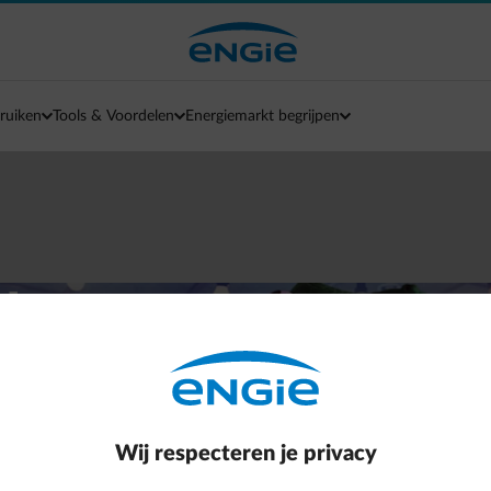
ruiken
Tools & Voordelen
Energiemarkt begrijpen
lant
maanden gratis*
s.
Wij respecteren je privacy