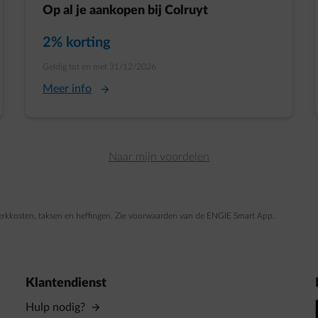
Op al je aankopen bij Colruyt
Huidige prijs:
2% korting
Oorspronkelijke prijs:
Geldig tot en met 31/12/2026
Meer info
Naar mijn voordelen
etwerkkosten, taksen en heffingen. Zie voorwaarden van de ENGIE Smart App.
Klantendienst
Hulp nodig?