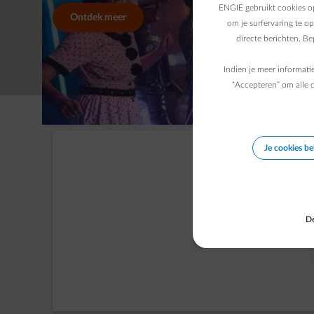
ENGIE gebruikt cookies op
Ontdek meer
om je surfervaring te o
directe berichten. B
Indien je meer informati
“Accepteren” om alle c
Je cookies b
De