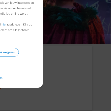
sis van jouw interesses en
en via online banners of
 die jou online wordt
d
hier
raadplegen. Klik op
heren" om alle (behalve
es weigeren
er.
ETSEN OM DOOR SUGGESTIES TE NAVIGEREN. DRUK OP ENTER, SPATIEBALK