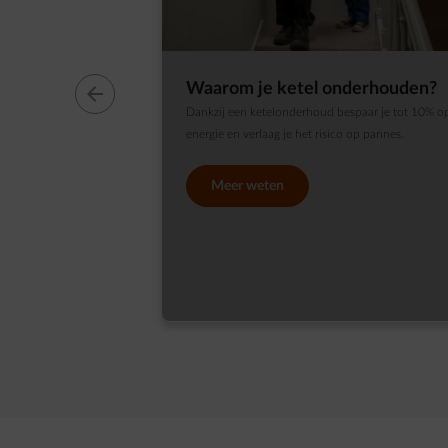
Waarom je ketel onderhouden?
Dankzij een ketelonderhoud bespaar je tot 10% o
energie en verlaag je het risico op pannes.
Meer weten
dia 1 van 4