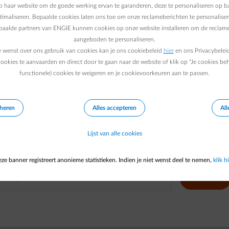
 haar website om de goede werking ervan te garanderen, deze te personaliseren op ba
ptimaliseren. Bepaalde cookies laten ons toe om onze reclameberichten te personaliser
epaalde partners van ENGIE kunnen cookies op onze website installeren om de reclame
aangeboden te personaliseren.
e wenst over ons gebruik van cookies kan je ons cookiebeleid
hier
en ons Privacybelei
ookies te aanvaarden en direct door te gaan naar de website of klik op "Je cookies be
functionele) cookies te weigeren en je cookievoorkeuren aan te passen.
eheren
Alles accepteren
All
Bereken hier je energieprijs
Lijst van alle cookies
ze banner registreert anonieme statistieken. Indien je niet wenst deel te nemen,
BEREKEN HIER JE PRIJS
klik hi
BEGIN MET HET TYPEN VAN EEN POSTCODE OF STAD. GEBRUIK PIJLTJESTO
Bereken