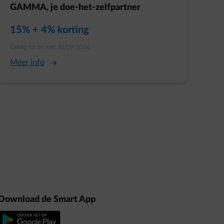
GAMMA, je doe-het-zelfpartner
Huidige prijs:
15% + 4% korting
Oorspronkelijke prijs:
Geldig tot en met 30/09/2026
Meer info
Download de Smart App