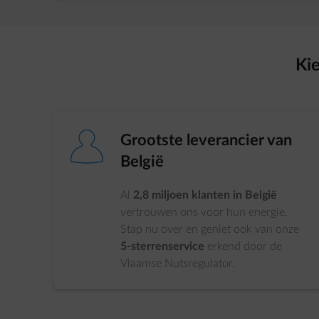
Kie
element-users-1
Grootste leverancier van
België​
Al
2,8 miljoen klanten in België
vertrouwen ons voor hun energie.
Stap nu over en geniet ook van onze
5-sterrenservice
erkend door de
Vlaamse Nutsregulator.