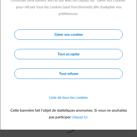
element-pointer-select
continuer directement vers le site web ou cliquez sur "Gérer vos cookies"
décompte est plus lisible !
pour refuser tous les cookies (sauf fonctionnels) afin d’adapter vos
préférences.
element-contract-inspect
Nouvelle structure
: vous vous y
Gérer vos cookies
retrouvez plus facilement
Tout accepter
element-handout
Informations claires
: vous n’êtes pas
submergé de détails superflus
Tout refuser
Liste de tous les cookies
Cette bannière fait l’objet de statistiques anonymes. Si vous ne souhaitez
pas participer
cliquez ici.