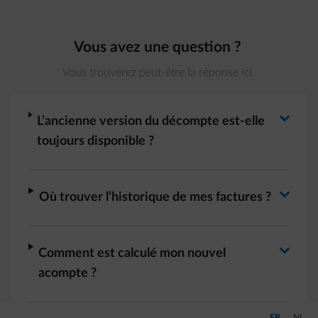
Vous avez une question ?
Vous trouverez peut-être la réponse ici.
Basculer la réponse
arrow-right
L’ancienne version du décompte est-elle
toujours disponible ?
Basculer la réponse
arrow-right
Où trouver l’historique de mes factures ?
Basculer la réponse
arrow-right
Comment est calculé mon nouvel
acompte ?
Passer en Fra
Passer
FR
NL