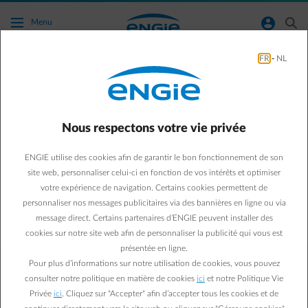
Accéder au contenu principal
normal-account-circle
search
Menu
FR
-
NL
Votre décompte ENGIE change de look.
On vous l’explique en détail !
Vous avez reçu votre décompte et vous vous posez des
questions sur son contenu ?
Nous respectons votre vie privée
Pour comprendre les différents éléments qui le
composent,
lisez la suite
.
ENGIE utilise des cookies afin de garantir le bon fonctionnement de son
site web, personnaliser celui-ci en fonction de vos intérêts et optimiser
Attention : il ne s’agit pas d’une explication personnalisée de votre
votre expérience de navigation. Certains cookies permettent de
décompte mais bien d’une explication
générale
.
personnaliser nos messages publicitaires via des bannières en ligne ou via
Votre décompte personnel peut donc légèrement différer du modèle
message direct. Certains partenaires d’ENGIE peuvent installer des
repris ci-dessous.
cookies sur notre site web afin de personnaliser la publicité qui vous est
présentée en ligne.
Pour plus d’informations sur notre utilisation de cookies, vous pouvez
consulter notre politique en matière de cookies
ici
et notre Politique Vie
Privée
ici
. Cliquez sur "Accepter" afin d’accepter tous les cookies et de
Nouvelle couleur, nouveau style
: votre