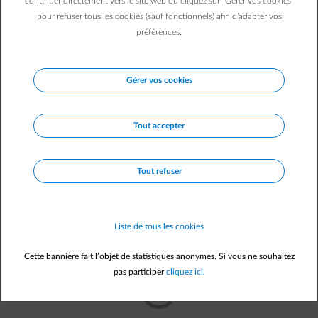
element-pointer-select
continuer directement vers le site web ou cliquez sur "Gérer vos cookies"
décompte est plus lisible !
pour refuser tous les cookies (sauf fonctionnels) afin d’adapter vos
préférences.
element-contract-inspect
Nouvelle structure
: vous vous y
Gérer vos cookies
retrouvez plus facilement
Tout accepter
element-handout
Informations claires
: vous n’êtes pas
submergé de détails superflus
Tout refuser
Liste de tous les cookies
Cette bannière fait l’objet de statistiques anonymes. Si vous ne souhaitez
pas participer
cliquez ici.