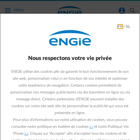
Accéder au contenu principal
normal-account-circle
search
Menu
FR
-
NL
Votre décompte ENGIE change de look.
On vous l’explique en détail !
Vous avez reçu votre décompte et vous vous posez des
questions sur son contenu ?
Nous respectons votre vie privée
Pour comprendre les différents éléments qui le
composent,
lisez la suite
.
ENGIE utilise des cookies afin de garantir le bon fonctionnement de son
site web, personnaliser celui-ci en fonction de vos intérêts et optimiser
Attention : il ne s’agit pas d’une explication personnalisée de votre
votre expérience de navigation. Certains cookies permettent de
décompte mais bien d’une explication
générale
.
personnaliser nos messages publicitaires via des bannières en ligne ou via
Votre décompte personnel peut donc légèrement différer du modèle
message direct. Certains partenaires d’ENGIE peuvent installer des
repris ci-dessous.
cookies sur notre site web afin de personnaliser la publicité qui vous est
présentée en ligne.
Pour plus d’informations sur notre utilisation de cookies, vous pouvez
consulter notre politique en matière de cookies
ici
et notre Politique Vie
Privée
ici
. Cliquez sur "Accepter" afin d’accepter tous les cookies et de
Nouvelle couleur, nouveau style
: votre