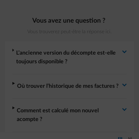
Vous avez une question ?
Vous trouverez peut-être la réponse ici.
Basculer la réponse
arrow-right
L’ancienne version du décompte est-elle
toujours disponible ?
Basculer la réponse
arrow-right
Où trouver l’historique de mes factures ?
Basculer la réponse
arrow-right
Comment est calculé mon nouvel
acompte ?
Passer en Fra
Passer
FR
NL