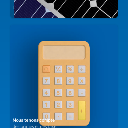
Des
panneaux noirs
ou
bleus
? Vous choisissez.
Nous tenons compte
des primes et des taxe.