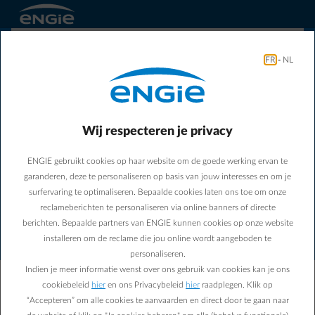
FR
-
NL
Wij respecteren je privacy
ENGIE gebruikt cookies op haar website om de goede werking ervan te
Er is een verbindingsfout
garanderen, deze te personaliseren op basis van jouw interesses en om je
opgetreden. Controleer uw
surfervaring te optimaliseren. Bepaalde cookies laten ons toe om onze
internetverbinding en probeer
reclameberichten te personaliseren via online banners of directe
berichten. Bepaalde partners van ENGIE kunnen cookies op onze website
het opnieuw.
installeren om de reclame die jou online wordt aangeboden te
personaliseren.
Indien je meer informatie wenst over ons gebruik van cookies kan je ons
Ons team is op de hoogte gebracht van deze fout.
cookiebeleid
hier
en ons Privacybeleid
hier
raadplegen. Klik op
Noteer dit identificatienummer: FZAQ-0912. Geef
“Accepteren” om alle cookies te aanvaarden en direct door te gaan naar
het door aan de support als het probleem aanhoudt.