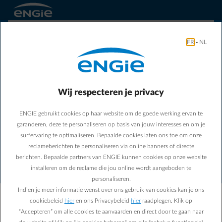
FR
-
NL
Wij respecteren je privacy
ENGIE gebruikt cookies op haar website om de goede werking ervan te
Er is een verbindingsfout
garanderen, deze te personaliseren op basis van jouw interesses en om je
opgetreden. Controleer uw
surfervaring te optimaliseren. Bepaalde cookies laten ons toe om onze
internetverbinding en probeer
reclameberichten te personaliseren via online banners of directe
berichten. Bepaalde partners van ENGIE kunnen cookies op onze website
het opnieuw.
installeren om de reclame die jou online wordt aangeboden te
personaliseren.
Indien je meer informatie wenst over ons gebruik van cookies kan je ons
Ons team is op de hoogte gebracht van deze fout.
cookiebeleid
hier
en ons Privacybeleid
hier
raadplegen. Klik op
Noteer dit identificatienummer: LQZY-1054. Geef
“Accepteren” om alle cookies te aanvaarden en direct door te gaan naar
het door aan de support als het probleem aanhoudt.