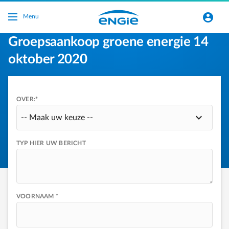
Ga naar de hoofdinhoud
normal-account-circle
Menu
Groepsaankoop groene energie 14
oktober 2020
OVER:*
-- Maak uw keuze --
TYP HIER UW BERICHT
VOORNAAM *