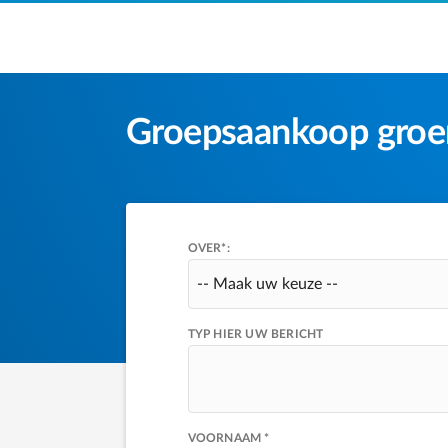
Ga naar de hoofdinhoud
Groepsaankoop groen
OVER*:
-- Maak uw keuze --
TYP HIER UW BERICHT
VOORNAAM *