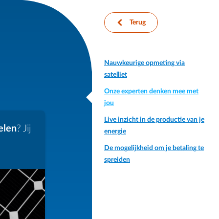
arrow-left
Terug
Nauwkeurige opmeting via
satelliet
Onze experten denken mee met
jou
Live inzicht in de productie van je
elen
? Jij
energie
De mogelijkheid om je betaling te
spreiden