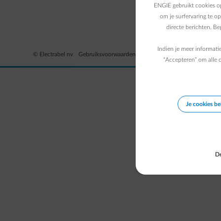
ENGIE gebruikt cookies op
om je surfervaring te o
directe berichten. B
Indien je meer informati
© Electrabel nv
Gebruiksvoorwaarden
Privacybeleid
Contact
“Accepteren” om alle c
Je cookies b
De