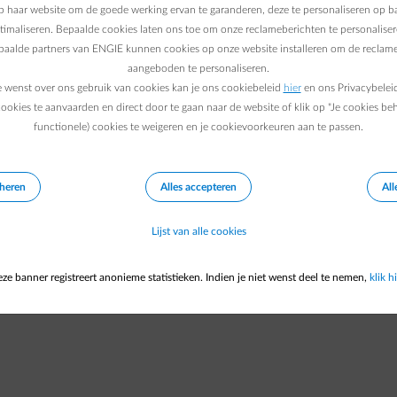
Deze documenten zijn beschikbaar onder de
 haar website om de goede werking ervan te garanderen, deze te personaliseren op ba
ptimaliseren. Bepaalde cookies laten ons toe om onze reclameberichten te personaliser
epaalde partners van ENGIE kunnen cookies op onze website installeren om de reclame
aangeboden te personaliseren.
e wenst over ons gebruik van cookies kan je ons cookiebeleid
hier
en ons Privacybelei
Schakel over naar Frans
Schakel over naar Nederlands 
Schakel over naar a11y.
Schakel over naar
Jobs
Cookiebeleid
FR
NL
EN
DE
ookies te aanvaarden en direct door te gaan naar de website of klik op "Je cookies be
functionele) cookies te weigeren en je cookievoorkeuren aan te passen.
eheren
Alles accepteren
All
Lijst van alle cookies
ze banner registreert anonieme statistieken. Indien je niet wenst deel te nemen,
klik hi