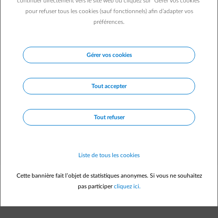
continuer directement vers le site web ou cliquez sur "Gérer vos cookies"
pour refuser tous les cookies (sauf fonctionnels) afin d’adapter vos
préférences.
Description
Gérer vos cookies
Tout accepter
Le parc éolien d'Eeklo se compose de 4 éoliennes. Chaque
éolienne dispose d’une capacité de production de 2,2 MW. Le
parc est situé dans la partie nord de la N49.
Tout refuser
Le parc éolien est réalisé et exploité par Conquest4Wind P5, un
partenariat entre ENGIE et une société de financement.
Liste de tous les cookies
Cette bannière fait l’objet de statistiques anonymes. Si vous ne souhaitez
pas participer
cliquez ici.