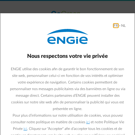
Accéder au contenu principal
normal-account-circle
Menu
FR
-
NL
Le parc éolien de Eeklo
Nous respectons votre vie privée
ENGIE utilise des cookies afin de garantir le bon fonctionnement de son
site web, personnaliser celui-ci en fonction de vos intérêts et optimiser
votre expérience de navigation. Certains cookies permettent de
personnaliser nos messages publicitaires via des bannières en ligne ou via
message direct. Certains partenaires d’ENGIE peuvent installer des
cookies sur notre site web afin de personnaliser la publicité qui vous est
présentée en ligne.
Pour plus d’informations sur notre utilisation de cookies, vous pouvez
consulter notre politique en matière de cookies
ici
et notre Politique Vie
Privée
ici
. Cliquez sur "Accepter" afin d’accepter tous les cookies et de