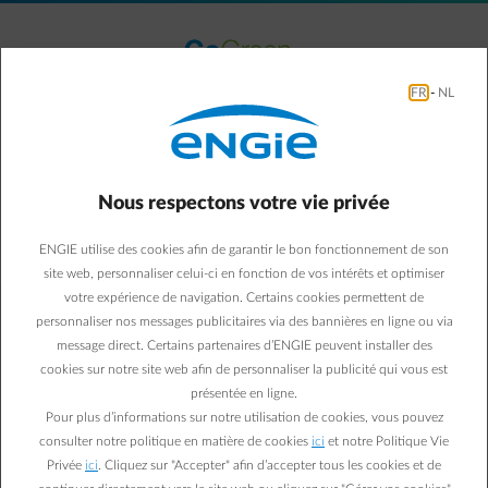
Accéder au contenu principal
normal-account-circle
Menu
FR
-
NL
Le parc éolien de Olen
Nous respectons votre vie privée
ENGIE utilise des cookies afin de garantir le bon fonctionnement de son
site web, personnaliser celui-ci en fonction de vos intérêts et optimiser
votre expérience de navigation. Certains cookies permettent de
personnaliser nos messages publicitaires via des bannières en ligne ou via
message direct. Certains partenaires d’ENGIE peuvent installer des
cookies sur notre site web afin de personnaliser la publicité qui vous est
présentée en ligne.
Pour plus d’informations sur notre utilisation de cookies, vous pouvez
consulter notre politique en matière de cookies
ici
et notre Politique Vie
Privée
ici
. Cliquez sur "Accepter" afin d’accepter tous les cookies et de