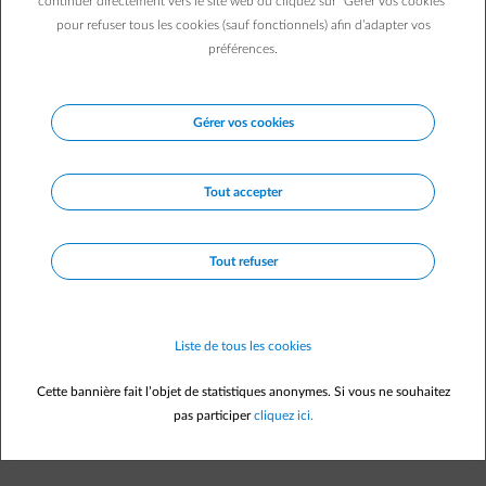
continuer directement vers le site web ou cliquez sur "Gérer vos cookies"
pour refuser tous les cookies (sauf fonctionnels) afin d’adapter vos
préférences.
Description
Gérer vos cookies
Tout accepter
Le parc éolien de Retie se compose de 3 éoliennes avec une
capacité de production totale de 12,4 MW. Le parc est situé le
long de la E34.
Tout refuser
Le parc éolien est réalisé et exploité par Wind4Flanders Projects
alfa, un partenariat entre ENGIE et des intercommunales de
financement.
Liste de tous les cookies
Cette bannière fait l’objet de statistiques anonymes. Si vous ne souhaitez
pas participer
cliquez ici.