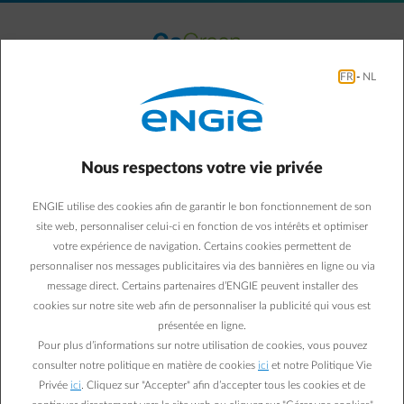
Accéder au contenu principal
normal-account-circle
Menu
FR
-
NL
Le parc éolien de Retie
Nous respectons votre vie privée
ENGIE utilise des cookies afin de garantir le bon fonctionnement de son
site web, personnaliser celui-ci en fonction de vos intérêts et optimiser
votre expérience de navigation. Certains cookies permettent de
personnaliser nos messages publicitaires via des bannières en ligne ou via
message direct. Certains partenaires d’ENGIE peuvent installer des
cookies sur notre site web afin de personnaliser la publicité qui vous est
présentée en ligne.
Pour plus d’informations sur notre utilisation de cookies, vous pouvez
consulter notre politique en matière de cookies
ici
et notre Politique Vie
Privée
ici
. Cliquez sur "Accepter" afin d’accepter tous les cookies et de